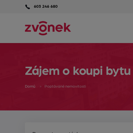
603 246 680
Zájem o koupi bytu
Domů
Poptávané nemovitosti