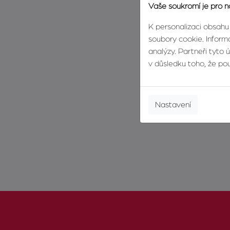
Vaše soukromí je pro n
K personalizaci obsahu
soubory cookie. Informa
analýzy. Partneři tyto 
v důsledku toho, že použ
Nastavení