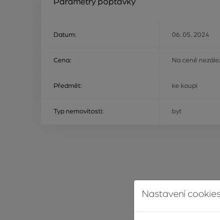
Parametry poptávky
Datum:
06. 05. 2024
Cena:
Na ceně nezálež
Předmět:
ke koupi
Typ nemovitosti:
byt
Nastavení cookies