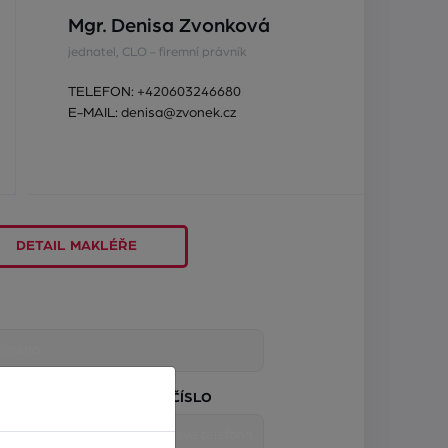
Mgr. Denisa Zvonková
jednatel, CLO - firemní právník
TELEFON:
+420603246680
E-MAIL:
denisa@zvonek.cz
DETAIL MAKLÉŘE
TELEFONNÍ ČÍSLO