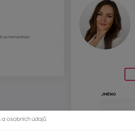
í za nemovitost
JMÉNO
 a osobních údajů
E-MAIL