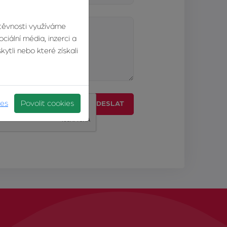
štěvnosti využíváme
ciální média, inzerci a
ytli nebo které získali
ies
Povolit cookies
ODESLAT