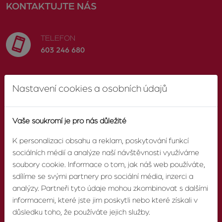
KONTAKTUJTE NÁS
TELEFON
603 246 680
E-MAIL
Nastavení cookies a osobních údajů
info@zvonek.cz
Vaše soukromí je pro nás důležité
SOCIÁLNÍ SÍTĚ
Facebook
K personalizaci obsahu a reklam, poskytování funkcí
sociálních médií a analýze naší návštěvnosti využíváme
soubory cookie. Informace o tom, jak náš web používáte,
sdílíme se svými partnery pro sociální média, inzerci a
analýzy. Partneři tyto údaje mohou zkombinovat s dalšími
O AGENTUŘE
informacemi, které jste jim poskytli nebo které získali v
důsledku toho, že používáte jejich služby.