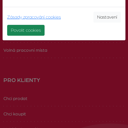
O nás
Zásady zpracování cookies
Nastavení
Pobočky
Povolit cookies
Náš tým
Volná pracovní místa
PRO KLIENTY
Chci prodat
Chci koupit