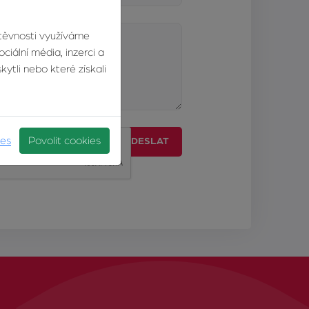
štěvnosti využíváme
ciální média, inzerci a
ytli nebo které získali
ies
Povolit cookies
ODESLAT