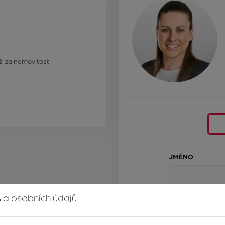
í za nemovitost
JMÉNO
 a osobních údajů
E-MAIL