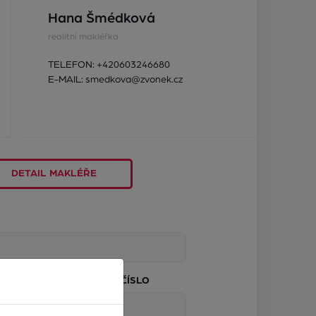
Hana Šmédková
realitní makléřka
TELEFON:
+420603246680
E-MAIL:
smedkova@zvonek.cz
DETAIL MAKLÉŘE
TELEFONNÍ ČÍSLO