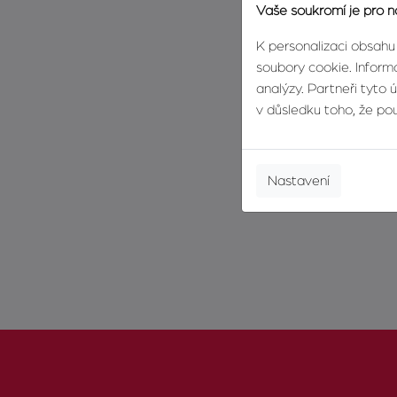
Vaše soukromí je pro n
K personalizaci obsahu
soubory cookie. Informa
analýzy. Partneři tyto 
v důsledku toho, že použ
Nastavení