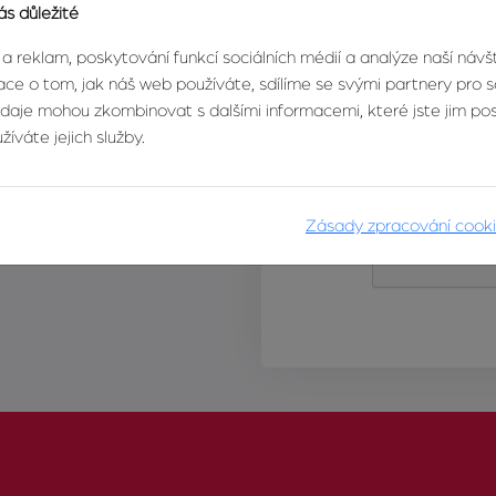
ás důležité
 a reklam, poskytování funkcí sociálních médií a analýze naší náv
ce o tom, jak náš web používáte, sdílíme se svými partnery pro so
údaje mohou zkombinovat s dalšími informacemi, které jste jim posk
íváte jejich služby.
Zásady zpracování cook