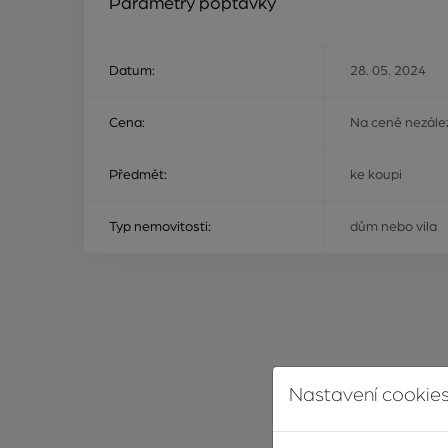
Parametry poptávky
Datum:
28. 05. 2024
Cena:
Na ceně nezálež
Předmět:
ke koupi
Typ nemovitosti:
dům nebo vila
Nastavení cookies