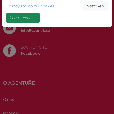
TELEFON
Zásady zpracování cookies
Nastavení
603 246 680
Povolit cookies
E-MAIL
info@zvonek.cz
SOCIÁLNÍ SÍTĚ
Facebook
O AGENTUŘE
O nás
Pobočky