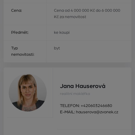
Cena:
Cena od 4 000 000 Kč do 6 000 000
Kč za nemovitost
Předmět:
ke koupi
Typ
byt
nemovitosti:
Jana Hauserová
realitní makléřka
TELEFON:
+420603246680
E-MAIL:
hauserova@zvonek.cz