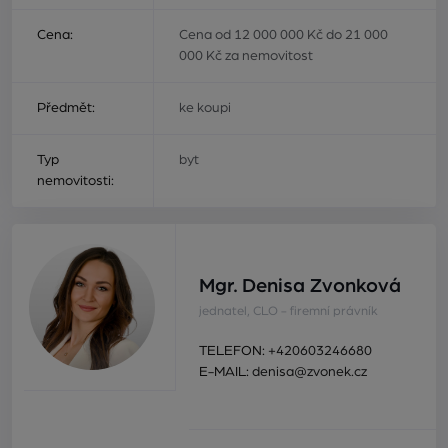
Cena:
Cena od 12 000 000 Kč do 21 000
000 Kč za nemovitost
Předmět:
ke koupi
Typ
byt
nemovitosti:
Mgr. Denisa Zvonková
jednatel, CLO - firemní právník
TELEFON:
+420603246680
E-MAIL:
denisa@zvonek.cz