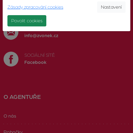
TELEFON
Zásady zpracování cookies
Nastavení
603 246 680
Povolit cookies
E-MAIL
info@zvonek.cz
SOCIÁLNÍ SÍTĚ
Facebook
O AGENTUŘE
O nás
Pobočky