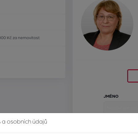
000 Kč za nemovitost
JMÉNO
 a osobních údajů
E-MAIL