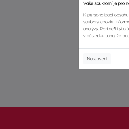
Vaše soukromí je pro n
K personalizaci obsahu
soubory cookie. Informa
analýzy. Partneři tyto 
v důsledku toho, že použ
Nastavení