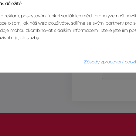
ás důležité
 a reklam, poskytování funkcí sociálních médií a analýze naší náv
ce o tom, jak náš web používáte, sdílíme se svými partnery pro so
údaje mohou zkombinovat s dalšími informacemi, které jste jim posk
íváte jejich služby.
Zásady zpracování cook