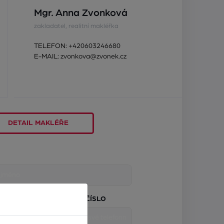
Mgr. Anna Zvonková
zakladatel, realitní makléřka
TELEFON:
+420603246680
E-MAIL:
zvonkova@zvonek.cz
DETAIL MAKLÉŘE
TELEFONNÍ ČÍSLO