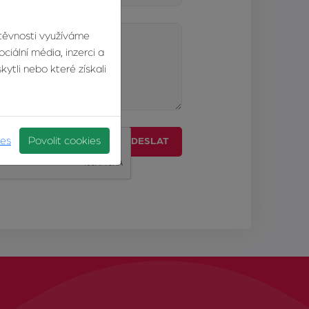
štěvnosti využíváme
ciální média, inzerci a
ytli nebo které získali
ies
Povolit cookies
ODESLAT