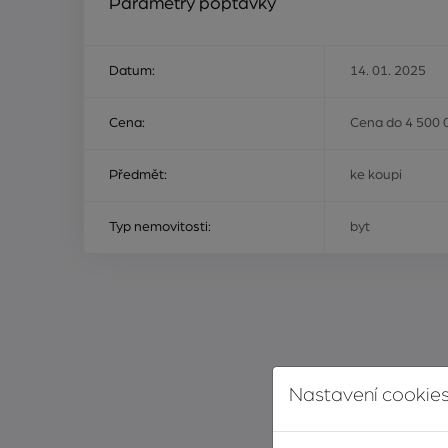
Parametry poptávky
Datum:
14. 01. 2025
Cena:
Cena do 4 500 
Předmět:
ke koupi
Typ nemovitosti:
byt
Nastavení cookies