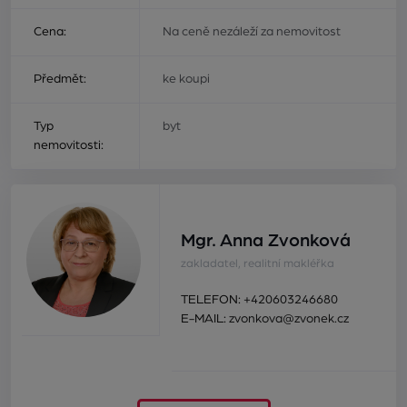
Cena:
Na ceně nezáleží za nemovitost
Předmět:
ke koupi
Typ
byt
nemovitosti:
Mgr. Anna Zvonková
zakladatel, realitní makléřka
TELEFON:
+420603246680
E-MAIL:
zvonkova@zvonek.cz