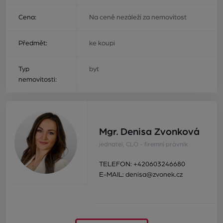
Cena:
Na ceně nezáleží za nemovitost
Předmět:
ke koupi
Typ
byt
nemovitosti:
Mgr. Denisa Zvonková
jednatel, CLO - firemní právník
TELEFON:
+420603246680
E-MAIL:
denisa@zvonek.cz