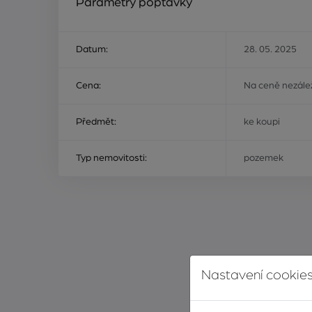
Parametry poptávky
Datum:
28. 05. 2025
Cena:
Na ceně nezálež
Předmět:
ke koupi
Typ nemovitosti:
pozemek
Nastavení cookies