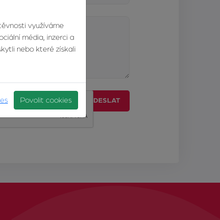
štěvnosti využíváme
ciální média, inzerci a
ytli nebo které získali
ies
Povolit cookies
ODESLAT