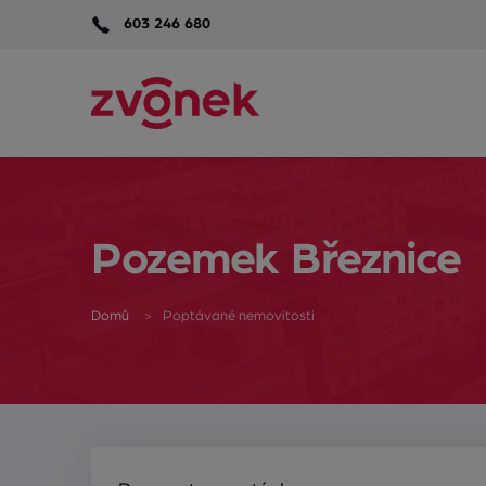
603 246 680
Pozemek Březnice
Domů
Poptávané nemovitosti