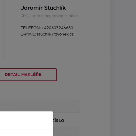
Jaromír Stuchlík
CMO - marketingový specialista
TELEFON:
+420603246680
E-MAIL:
stuchlik@zvonek.cz
DETAIL MAKLÉŘE
TELEFONNÍ ČÍSLO