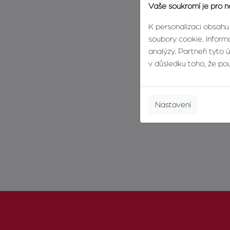
Vaše soukromí je pro n
K personalizaci obsahu
soubory cookie. Informa
analýzy. Partneři tyto 
v důsledku toho, že použ
Nastavení