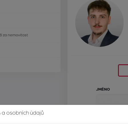
í za nemovitost
JMÉNO
 a osobních údajů
E-MAIL