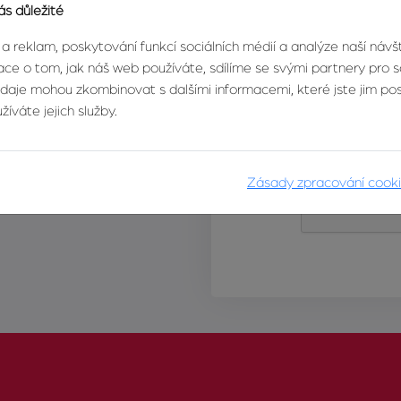
ás důležité
 a reklam, poskytování funkcí sociálních médií a analýze naší náv
ce o tom, jak náš web používáte, sdílíme se svými partnery pro so
údaje mohou zkombinovat s dalšími informacemi, které jste jim posk
íváte jejich služby.
Zásady zpracování cook