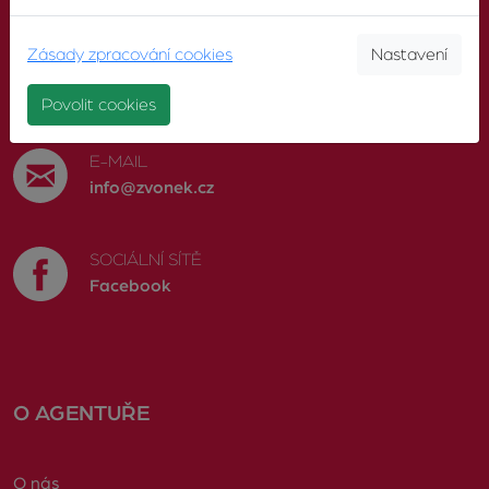
Zásady zpracování cookies
Nastavení
TELEFON
603 246 680
Povolit cookies
E-MAIL
info@zvonek.cz
SOCIÁLNÍ SÍTĚ
Facebook
O AGENTUŘE
O nás