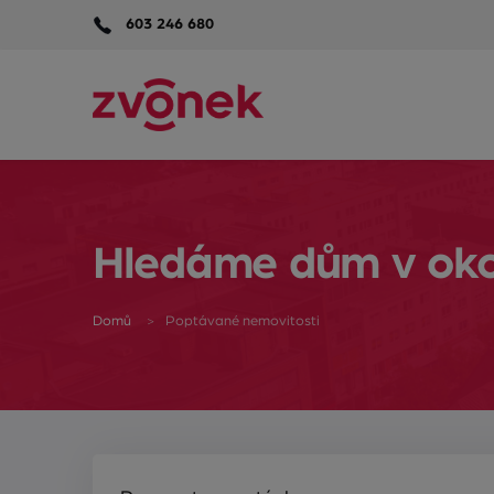
603 246 680
Hledáme dům v okolí
Domů
Poptávané nemovitosti