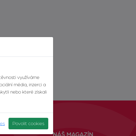
štěvnosti využíváme
ciální média, inzerci a
ytli nebo které získali
ies
Povolit cookies
NÁŠ MAGAZÍN