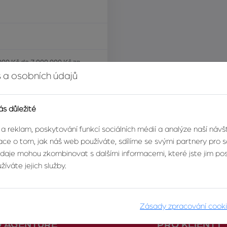
000 Kč do 7 000 000 Kč za
 a osobních údajů
ás důležité
 a reklam, poskytování funkcí sociálních médií a analýze naší náv
ce o tom, jak náš web používáte, sdílíme se svými partnery pro so
údaje mohou zkombinovat s dalšími informacemi, které jste jim posk
íváte jejich služby.
Zásady zpracování cook
O AGENTUŘE
PRO KLIENTY