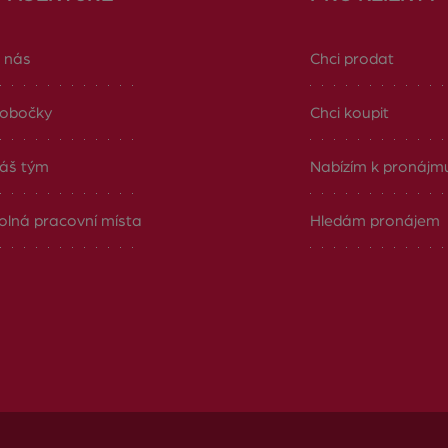
 nás
Chci prodat
obočky
Chci koupit
áš tým
Nabízím k pronájm
olná pracovní místa
Hledám pronájem