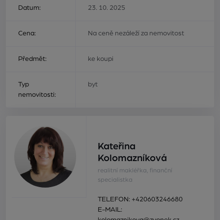
Datum:
23. 10. 2025
Cena:
Na ceně nezáleží za nemovitost
Předmět:
ke koupi
Typ
byt
nemovitosti:
Kateřina
Kolomazníková
realitní makléřka, finanční
specialistka
TELEFON:
+420603246680
E-MAIL: