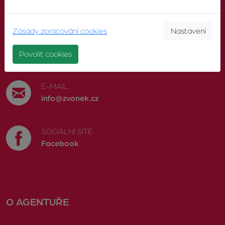
KONTAKTUJTE NÁS
Zásady zpracování cookies
Nastavení
TELEFON
603 246 680
Povolit cookies
E-MAIL
info@zvonek.cz
SOCIÁLNÍ SÍTĚ
Facebook
O AGENTUŘE