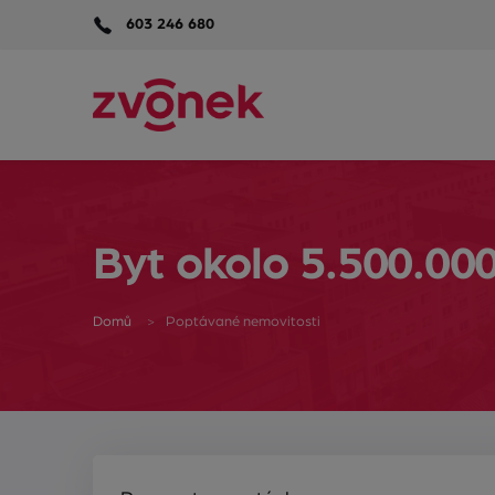
603 246 680
Byt okolo 5.500.00
Domů
Poptávané nemovitosti