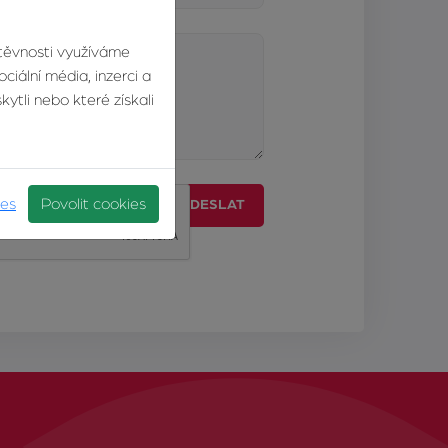
štěvnosti využíváme
ciální média, inzerci a
ytli nebo které získali
ies
Povolit cookies
ODESLAT