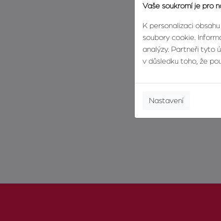
Vaše soukromí je pro n
K personalizaci obsahu
soubory cookie. Informa
analýzy. Partneři tyto 
v důsledku toho, že použ
Nastavení