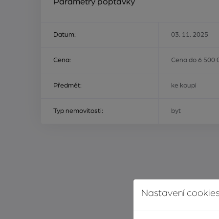
Parametry poptávky
Datum:
03. 11. 2025
Cena:
Cena do 6 500 
Předmět:
ke koupi
Typ nemovitosti:
byt
Nastavení cookies