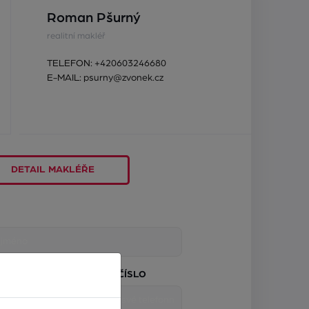
Roman Pšurný
realitní makléř
TELEFON:
+420603246680
E-MAIL:
psurny@zvonek.cz
DETAIL MAKLÉŘE
TELEFONNÍ ČÍSLO