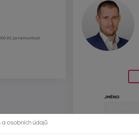
000 Kč za nemovitost
JMÉNO
 a osobních údajů
E-MAIL