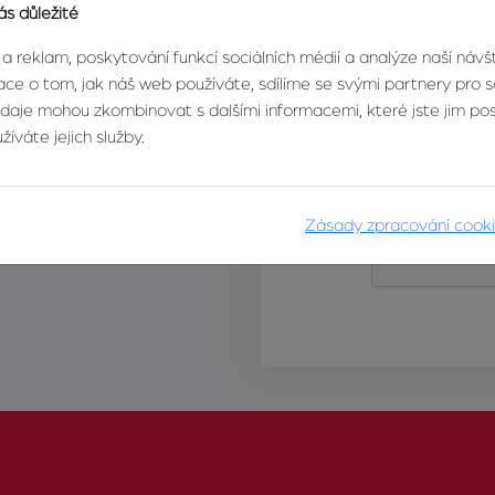
ás důležité
 a reklam, poskytování funkcí sociálních médií a analýze naší náv
ce o tom, jak náš web používáte, sdílíme se svými partnery pro so
údaje mohou zkombinovat s dalšími informacemi, které jste jim posk
íváte jejich služby.
Zásady zpracování cook