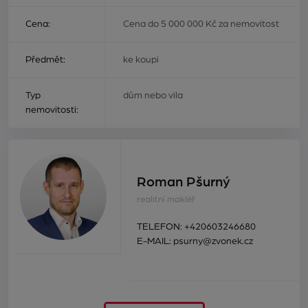
Cena:
Cena do 5 000 000 Kč za nemovitost
Předmět:
ke koupi
Typ
dům nebo vila
nemovitosti:
Roman Pšurný
realitní makléř
TELEFON:
+420603246680
E-MAIL:
psurny@zvonek.cz