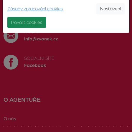
TELEFON
Zásady zpracování cookies
Nastavení
603 246 680
Povolit cookies
E-MAIL
info@zvonek.cz
SOCIÁLNÍ SÍTĚ
Facebook
O AGENTUŘE
O nás