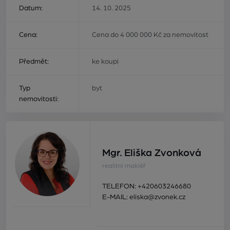
Datum:
14. 10. 2025
Cena:
Cena do 4 000 000 Kč za nemovitost
Předmět:
ke koupi
Typ
byt
nemovitosti:
Mgr. Eliška Zvonková
realitní makléř
TELEFON:
+420603246680
E-MAIL:
eliska@zvonek.cz