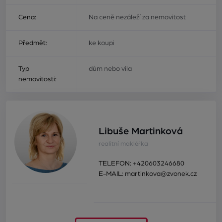
Cena:
Na ceně nezáleží za nemovitost
Předmět:
ke koupi
Typ
dům nebo vila
nemovitosti:
Libuše Martinková
realitní makléřka
TELEFON:
+420603246680
E-MAIL:
martinkova@zvonek.cz