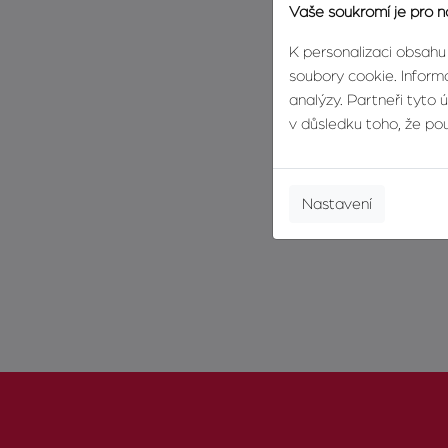
Vaše soukromí je pro n
K personalizaci obsahu
soubory cookie. Informa
analýzy. Partneři tyto 
v důsledku toho, že použ
Nastavení