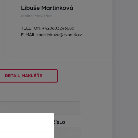
Libuše Martinková
realitní makléřka
TELEFON:
+420603246680
E-MAIL:
martinkova@zvonek.cz
DETAIL MAKLÉŘE
TELEFONNÍ ČÍSLO