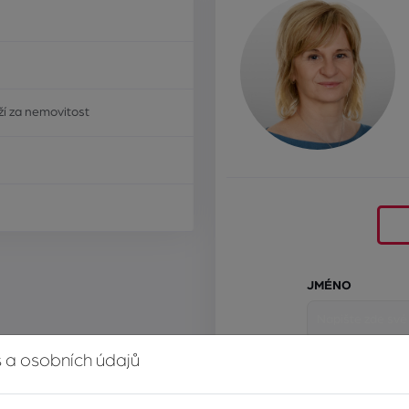
í za nemovitost
JMÉNO
 a osobních údajů
E-MAIL