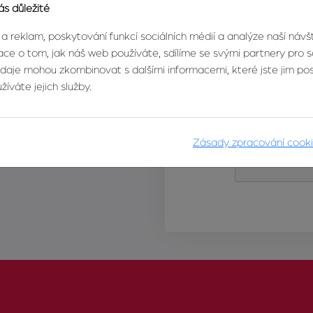
ás důležité
 a reklam, poskytování funkcí sociálních médií a analýze naší náv
ce o tom, jak náš web používáte, sdílíme se svými partnery pro so
údaje mohou zkombinovat s dalšími informacemi, které jste jim posk
íváte jejich služby.
Zásady zpracování cook