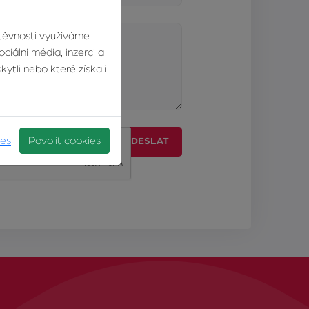
štěvnosti využíváme
ciální média, inzerci a
ytli nebo které získali
ies
Povolit cookies
ODESLAT