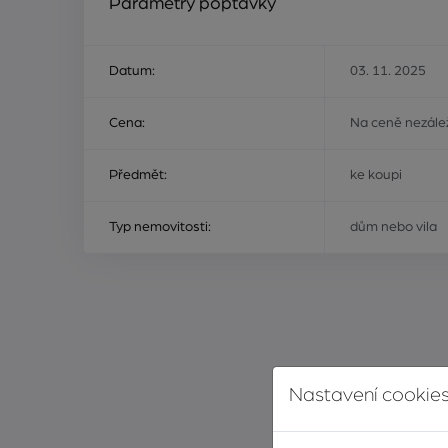
Parametry poptávky
Datum:
03. 11. 2025
Cena:
Na ceně nezálež
Předmět:
ke koupi
Typ nemovitosti:
dům nebo vila
Nastavení cookies