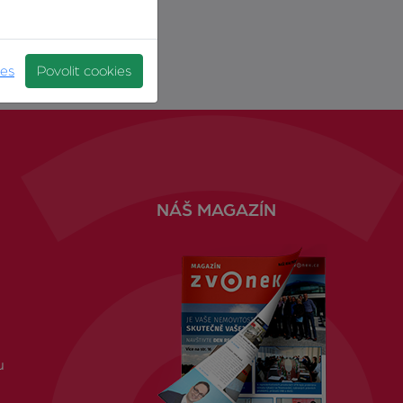
ies
Povolit cookies
NÁŠ MAGAZÍN
u