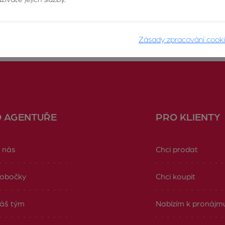
Zásady zpracování cook
O AGENTUŘE
PRO KLIENTY
 nás
Chci prodat
obočky
Chci koupit
áš tým
Nabízím k pronájm