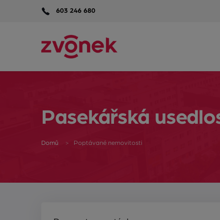
603 246 680
Pasekářská usedlo
Domů
Poptávané nemovitosti