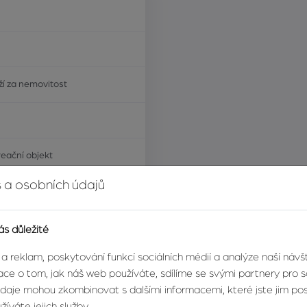
í za nemovitost
eační objekt
 a osobních údajů
ý, kamenný, smíšený
brý
ás důležité
 a reklam, poskytování funkcí sociálních médií a analýze naší náv
ce o tom, jak náš web používáte, sdílíme se svými partnery pro so
údaje mohou zkombinovat s dalšími informacemi, které jste jim posk
íváte jejich služby.