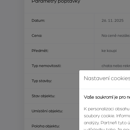
Parametry poptávky
Datum:
26. 11. 2025
Cena:
Na ceně nezálež
Předmět:
ke koupi
Typ nemovitosti:
chata nebo rekr
Nastavení cookies
Typ stavby:
dřevěný, cihlov
Stav objektu:
velmi dobrý, do
Vaše soukromí je pro n
K personalizaci obsahu
Umístění objektu:
soubory cookie. Informa
analýzy. Partneři tyto 
Poloha objektu:
a
v důsledku toho, že použ