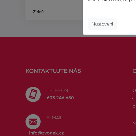
Zeleň:
t
Nastavení
KONTAKTUJTE NÁS
TELEFON
O
603 246 680
P
E-MAIL
N
info@zvonek.cz