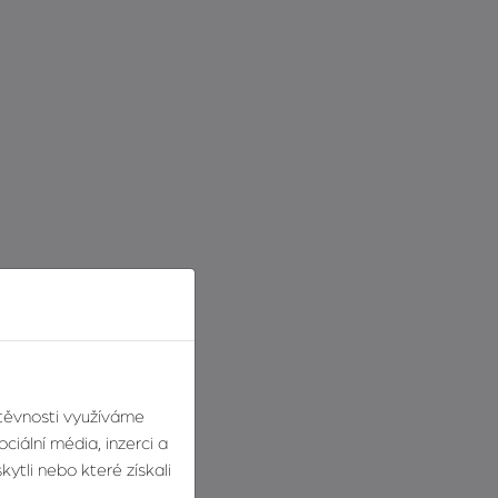
štěvnosti využíváme
ciální média, inzerci a
ytli nebo které získali