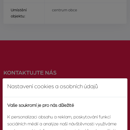
Umístění
centrum obce
objektu:
KONTAKTUJTE NÁS
Nastavení cookies a osobních údajů
TELEFON
603 246 680
Vaše soukromí je pro nás důležité
K personalizaci obsahu a reklam, poskytování funkcí
E-MAIL
sociálních médií a analýze naší návštěvnosti využíváme
info@zvonek.cz