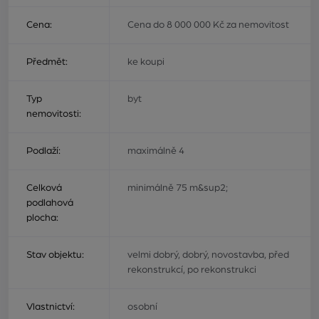
Cena:
Cena do 8 000 000 Kč za nemovitost
Předmět:
ke koupi
Typ
byt
nemovitosti:
Podlaží:
maximálně 4
Celková
minimálně 75 m&sup2;
podlahová
plocha:
Stav objektu:
velmi dobrý, dobrý, novostavba, před
rekonstrukcí, po rekonstrukci
Vlastnictví:
osobní