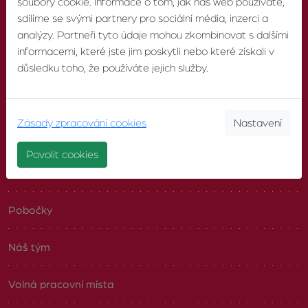
soubory cookie. Informace o tom, jak náš web používáte,
sdílíme se svými partnery pro sociální média, inzerci a
SOCIÁLNÍ SÍTĚ
analýzy. Partneři tyto údaje mohou zkombinovat s dalšími
Facebook
informacemi, které jste jim poskytli nebo které získali v
důsledku toho, že používáte jejich služby.
Zásady zpracování cookies
Nastavení
O AGENTUŘE
Povolit cookies
O nás
Pobočky
Náš tým
Volná pracovní místa