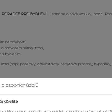
i
PORADCE PRO BYDLENÍ.
Jedná se o nově vzniklou pozici. Pora
zem nemovitostí,
cí a provozem nemovitostí,
h s bydlením.
izaci (např. pozemky, dřevostavby, nebytové prostory, hypotéky, in
 a osobních údajů
rokovice / Vsetín / Uherské Hradiště / Uherský Brod / Bystřice pod
ás důležité
 a reklam, poskytování funkcí sociálních médií a analýze naší náv