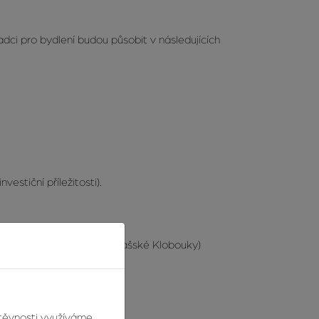
dci pro bydlení budou působit v následujících
vestiční příležitosti).
 Hostýnem / Slavičín / Valašské Klobouky)
štěvnosti využíváme