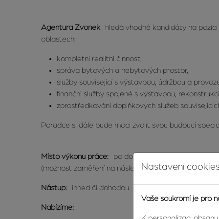
Agentura Zvonek
hledá vhodné kandidáty na pozic
oblastech:
kompletní realitní činnost,
správa bytových a nebytových prostor,
služby související s výstavbou, údržbou a provo
finanční služby spojené s výstavbou, rekonstruk
zprostředkování doplňkových služeb souvisejícíc
Poradce si dále bude moci zvolit svou budoucí special
Místo výkonu práce:
po dohodě s uchazečem
Nastavení cookies
(možnost zaměření na následující lokality: Zlín / Ot
Nástup:
ihned či dohodou
Vaše soukromí je pro n
Nabízíme:
K personalizaci obsahu