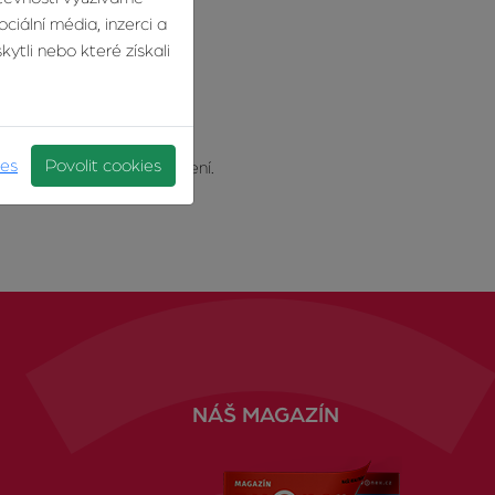
ciální média, inzerci a
ytli nebo které získali
ies
Povolit cookies
třídenního vstupního školení.
NÁŠ MAGAZÍN