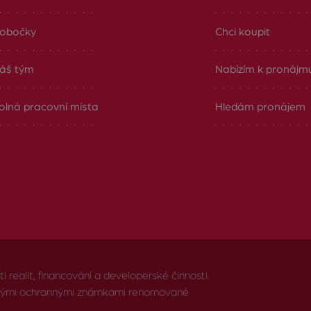
obočky
Chci koupit
áš tým
Nabízím k pronájm
olná pracovní místa
Hledám pronájem
realit, financování a developerské činnosti.
anými ochrannými známkami renomované