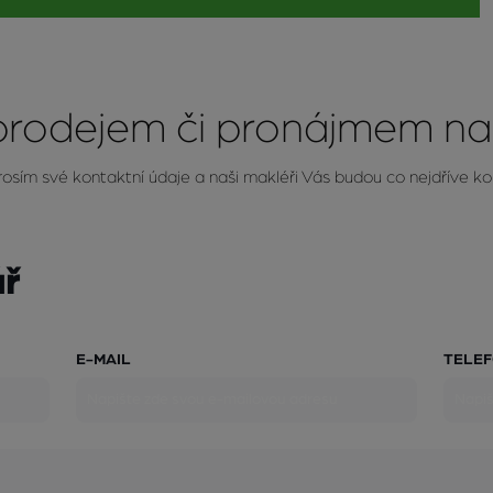
 prodejem či pronájmem na
osím své kontaktní údaje a naši makléři Vás budou co nejdříve k
ář
E-MAIL
TELEF