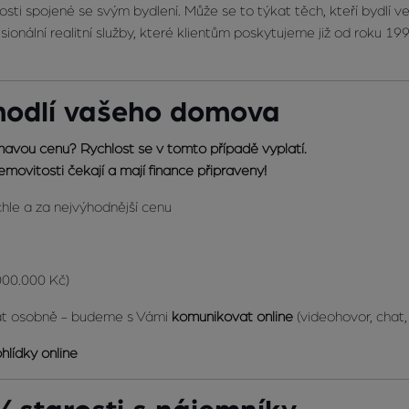
sti spojené se svým bydlení. Může se to týkat těch, kteří bydlí ve 
ální realitní služby, které klientům poskytujeme již od roku 1992
ohodlí vašeho domova
mavou cenu? Rychlost se v tomto případě vyplatí.
movitosti čekají a mají finance připraveny!
le a za nejvýhodnější cenu
000.000 Kč)
at osobně - budeme s Vámi
komunikovat online
(videohovor, chat,
hlídky online