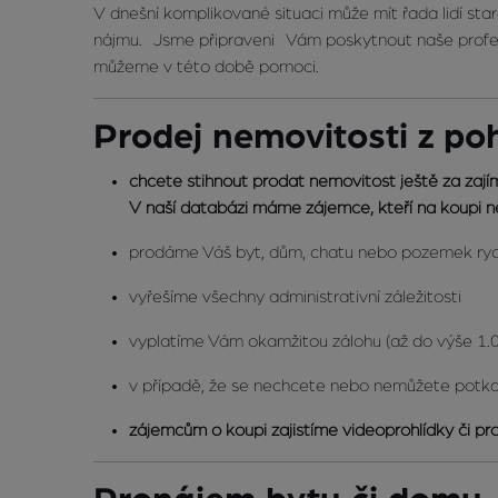
V dnešní komplikované situaci může mít řada lidí staro
nájmu. Jsme připraveni Vám poskytnout naše profesion
můžeme v této době pomoci.
Prodej nemovitosti z p
chcete stihnout prodat nemovitost ještě za zají
V naší databázi máme zájemce, kteří na koupi ne
prodáme Váš byt, dům, chatu nebo pozemek rych
vyřešíme všechny administrativní záležitosti
vyplatíme Vám okamžitou zálohu (až do výše 1.
v případě, že se nechcete nebo nemůžete potk
zájemcům o koupi zajistíme videoprohlídky či pro