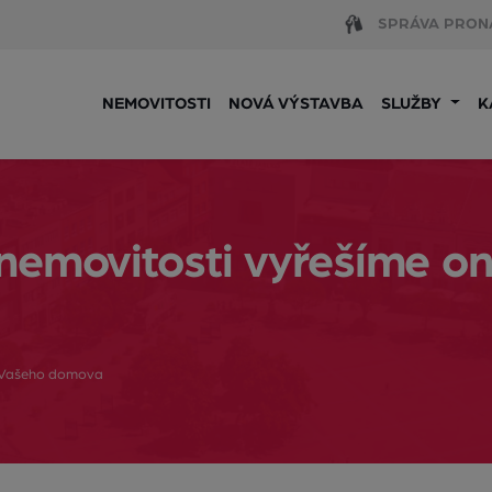
SPRÁVA PRON
NEMOVITOSTI
NOVÁ VÝSTAVBA
SLUŽBY
K
emovitosti vyřešíme onl
 z Vašeho domova