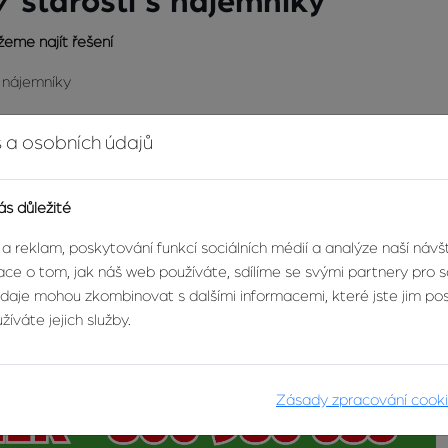
 starosti s nájemníky
eme najít řešení
í nájemníky
at osobně - budeme s Vámi
komunikovat online
(videohovor, chat,
 a osobních údajů
 prohlídky online
ás důležité
t osobně?
 a reklam, poskytování funkcí sociálních médií a analýze naší náv
nně od 8 do 17 hodin na tel.: 603 246 680, na e-mailu:
info@zvon
ce o tom, jak náš web používáte, sdílíme se svými partnery pro so
údaje mohou zkombinovat s dalšími informacemi, které jste jim posk
íváte jejich služby.
Zásady zpracování cook