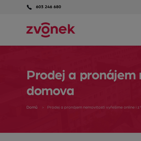
603 246 680
Prodej a pronájem n
domova
Domů
Prodej a pronájem nemovitosti vyřešíme online i