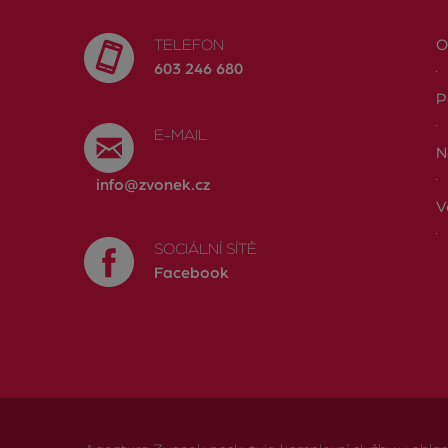
TELEFON
O
603 246 680
P
E-MAIL
N
info@zvonek.cz
V
SOCIÁLNÍ SÍTĚ
Facebook