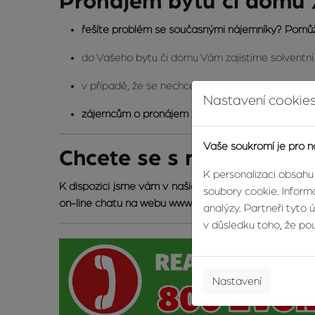
Pronájem bytu či domu /
řešíte problém se současnými nájemníky? Pomůž
do Vašeho bytu či domu Vám zajistíme solventn
v případě, že se nechcete nebo nemůžete potk
Nastavení cookies
zájemcům o pronájem zajistíme videoprohlídky či
Vaše soukromí je pro n
Chcete se s námi setka
K personalizaci obsahu
K dispozici jsme vám v našich kancelářích a také de
soubory cookie. Informa
on-line chatu na webu www.zvonek.cz.
analýzy. Partneři tyto 
v důsledku toho, že použ
Nastavení