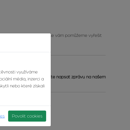
 e-mail) či telefonicky a vše vám pomůžeme vyřešit
štěvnosti využíváme
ek.cz
, případně nám můžete napsat zprávu na našem
ciální média, inzerci a
ytli nebo které získali
ies
Povolit cookies