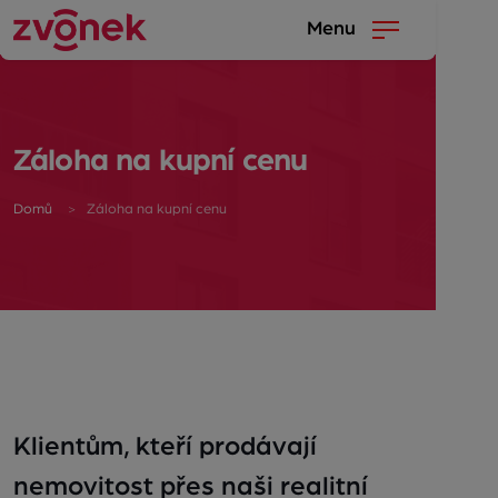
Menu
Záloha na kupní cenu
Domů
Záloha na kupní cenu
Klientům, kteří prodávají
nemovitost přes naši realitní