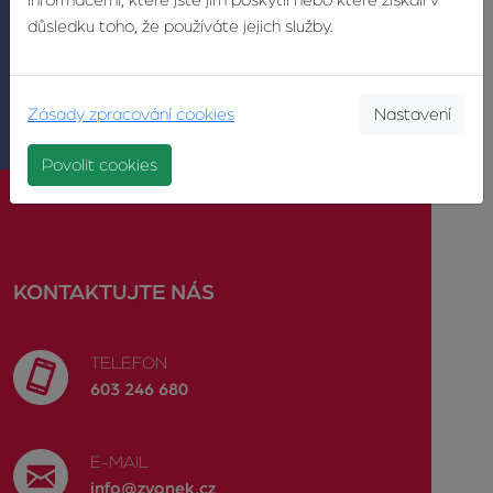
informacemi, které jste jim poskytli nebo které získali v
důsledku toho, že používáte jejich služby.
ODESLAT
Zásady zpracování cookies
Nastavení
Povolit cookies
KONTAKTUJTE NÁS
TELEFON
603 246 680
E-MAIL
info@zvonek.cz