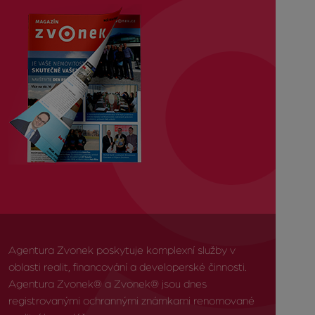
Agentura Zvonek poskytuje komplexní služby v
oblasti realit, financování a developerské činnosti.
Agentura Zvonek® a Zvonek® jsou dnes
registrovanými ochrannými známkami renomované