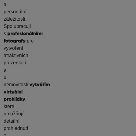
a
personální
záležitosti.
Spolupracuji
s
profesionálními
pro
fotografy
vytvoření
atraktivních
prezentací
a
u
nemovitostí
vytvářím
virtuální
,
prohlídky
které
umožňují
detailní
prohlédnutí
z