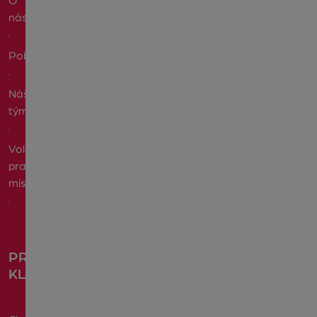
O
nás
Pobočky
Náš
tým
Volná
pracovní
místa
PRO
KLIENTY