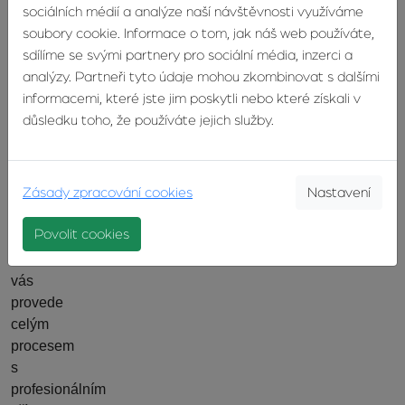
jistoty,
sociálních médií a analýze naší návštěvnosti využíváme
spokojenosti
soubory cookie. Informace o tom, jak náš web používáte,
a
sdílíme se svými partnery pro sociální média, inzerci a
radosti,
analýzy. Partneři tyto údaje mohou zkombinovat s dalšími
který
informacemi, které jste jim poskytli nebo které získali v
si
důsledku toho, že používáte jejich služby.
klient
odnese.
Zásady zpracování cookies
Nastavení
Pokud
hledáte
Povolit cookies
někoho,
kdo
vás
provede
celým
procesem
s
profesionálním