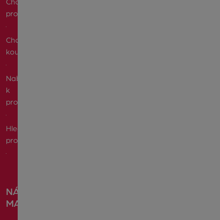
Chci
prodat
Chci
koupit
Nabízím
k
pronájmu
Hledám
pronájem
NÁŠ
MAGAZÍN