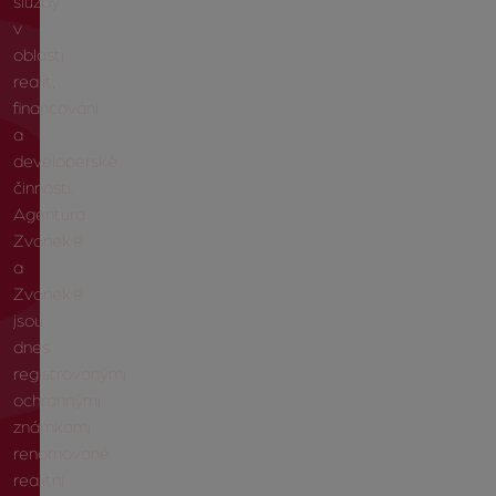
služby
v
oblasti
realit,
financování
a
developerské
činnosti.
Agentura
Zvonek®
a
Zvonek®
jsou
dnes
registrovanými
ochrannými
známkami
renomované
realitní