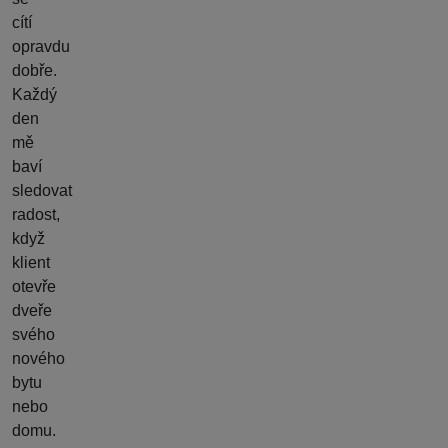
cítí
opravdu
dobře.
Každý
den
mě
baví
sledovat
radost,
když
klient
otevře
dveře
svého
nového
bytu
nebo
domu.