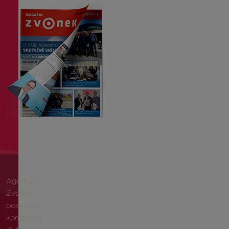
Agentura
Zvonek
poskytuje
komplexní