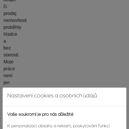
či
prodej
nemovitosti
proběhly
hladce
a
bez
starostí.
Moje
práce
není
jen
o
Nastavení cookies a osobních údajů
transakci
–
je
Vaše soukromí je pro nás důležité
o
pocitu
K personalizaci obsahu a reklam, poskytování funkcí