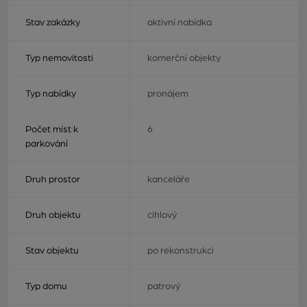
Stav zakázky
aktivní nabídka
Typ nemovitosti
komerční objekty
Typ nabídky
pronájem
Počet míst k
6
parkování
Druh prostor
kanceláře
Druh objektu
cihlový
Stav objektu
po rekonstrukci
Typ domu
patrový