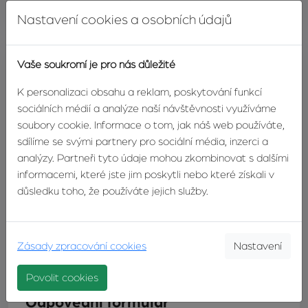
Energetický štítek
G - mimořádně nehospodárná
Nastavení cookies a osobních údajů
Vaše soukromí je pro nás důležité
Milan Michalčík
K personalizaci obsahu a reklam, poskytování funkcí
Realitní makléř
sociálních médií a analýze naší návštěvnosti využíváme
soubory cookie. Informace o tom, jak náš web používáte,
TELEFON:
+420603246680
sdílíme se svými partnery pro sociální média, inzerci a
E-MAIL:
michalcik@zvonek.cz
analýzy. Partneři tyto údaje mohou zkombinovat s dalšími
informacemi, které jste jim poskytli nebo které získali v
důsledku toho, že používáte jejich služby.
DETAIL
KONTAKTUJTE
MAKLÉŘE
MAKLÉŘE
Zásady zpracování cookies
Nastavení
Povolit cookies
Odpovědní formulář