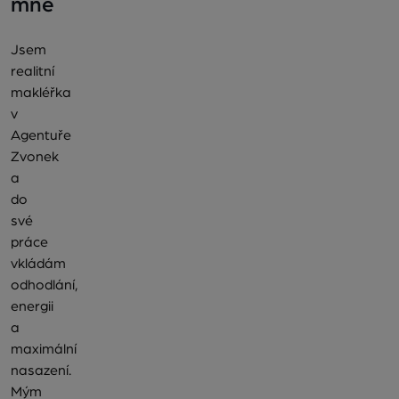
mně
Jsem
realitní
makléřka
v
Agentuře
Zvonek
a
do
své
práce
vkládám
odhodlání,
energii
a
maximální
nasazení.
Mým