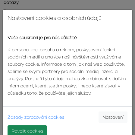
dotazy
a
navrhnu
Nastavení cookies a osobních údajů
řešení,
které
Vaše soukromí je pro nás důležité
bude
odpovídat
K personalizaci obsahu a reklam, poskytování funkcí
právě
sociálních médií a analýze naší návštěvnosti využíváme
vašim
soubory cookie. Informace o tom, jak náš web používáte,
potřebám.
sdílíme se svými partnery pro sociální média, inzerci a
analýzy. Partneři tyto údaje mohou zkombinovat s dalšími
Protože
informacemi, které jste jim poskytli nebo které získali v
nemovitosti
důsledku toho, že používáte jejich služby.
nejsou
jen
domy
a
Zásady zpracování cookies
Nastavení
byty
–
Povolit cookies