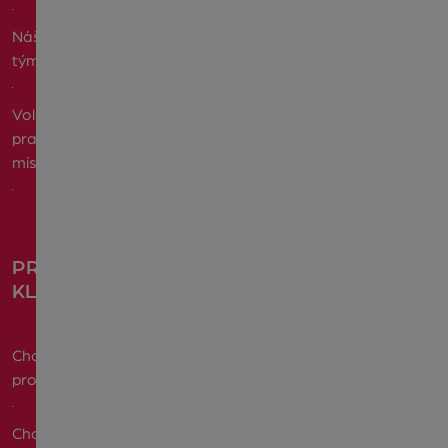
Náš
tým
Volná
pracovní
místa
PRO
KLIENTY
Chci
prodat
Chci