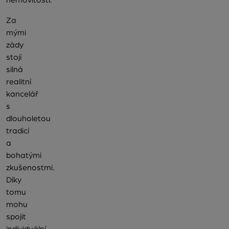
Za
mými
zády
stojí
silná
realitní
kancelář
s
dlouholetou
tradicí
a
bohatými
zkušenostmi.
Díky
tomu
mohu
spojit
individuální