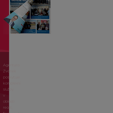
Agentura
Zvonek
poskytuje
komplexní
služby
v
oblasti
realit,