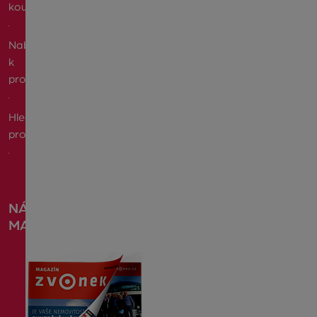
koupit
Nabízím
k
pronájmu
Hledám
pronájem
NÁŠ
MAGAZÍN