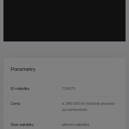
Parametry
ID nabídky
729071
Cena
4 290 000 Kč (včetně provize)
za nemovitost
Stav zakázky
aktivní nabídka