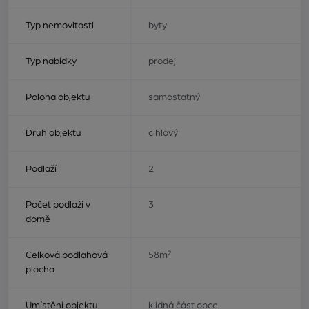
Typ nemovitosti
byty
Typ nabídky
prodej
Poloha objektu
samostatný
Druh objektu
cihlový
Podlaží
2
Počet podlaží v
3
domě
Celková podlahová
58m²
plocha
Umístění objektu
klidná část obce