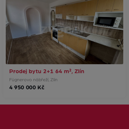
Prodej bytu 2+1 64 m², Zlín
Fügnerovo nábřeží, Zlín
4 950 000 Kč