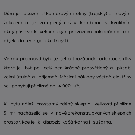
Dům je osazen tříkomorovými okny (trojskly) s novými
žaluziemi a je zateplený, což v kombinaci s kvalitními
okny přispívá k velmi nízkým provozním nákladům a řadí
objekt do energetické třídy D.
Velkou předností bytu je jeho jihozápadní orientace, díky
které je byt po celý den krásně prosvětlený a působí
velmi útulně a příjemně. Měsíční náklady včetně elektřiny
se pohybují přibližně do 4 000 Kč.
K bytu náleží prostorný zděný sklep o velikosti přibližně
5 m², nacházející se v nově zrekonstruovaných sklepních
prostor, kde je k dispozici kočárkárna i sušárna.