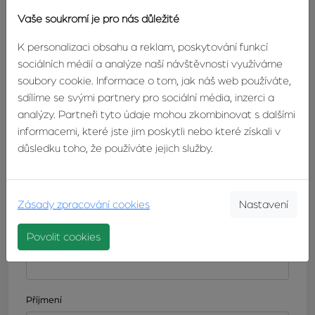
E-MAIL:
lukasova@zvonek.cz
Vaše soukromí je pro nás důležité
K personalizaci obsahu a reklam, poskytování funkcí
sociálních médií a analýze naší návštěvnosti využíváme
soubory cookie. Informace o tom, jak náš web používáte,
DETAIL
KONTAKTUJTE
sdílíme se svými partnery pro sociální média, inzerci a
MAKLÉŘE
MAKLÉŘE
analýzy. Partneři tyto údaje mohou zkombinovat s dalšími
informacemi, které jste jim poskytli nebo které získali v
důsledku toho, že používáte jejich služby.
Odpovědní formulář
Máte zájem o tuto nemovitost? Napište nám a náš makléř
Zásady zpracování cookies
Nastavení
se vám co nejdříve ozve.
Povolit cookies
Jméno
Příjmení