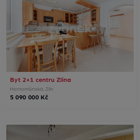
Byt 2+1 centru Zlína
Hornomlýnská, Zlín
5 090 000 Kč