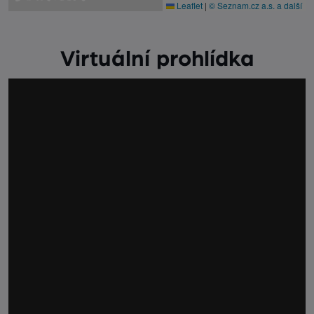
Leaflet
|
© Seznam.cz a.s. a další
Virtuální prohlídka