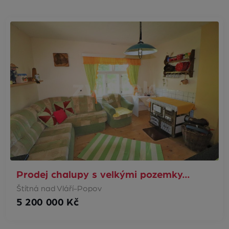
Prodej chalupy s velkými pozemky…
Štítná nad Vláří-Popov
5 200 000 Kč