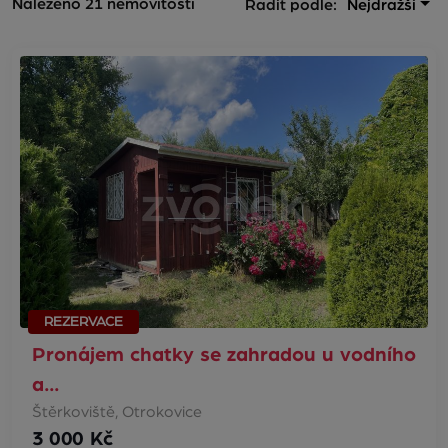
Nalezeno 21 nemovitostí
Řadit podle:
Nejdražší
REZERVACE
Pronájem chatky se zahradou u vodního
a…
Štěrkoviště, Otrokovice
3 000 Kč