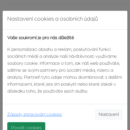
Nastavení cookies a osobních údajů
Vaše soukromí je pro nás důležité
K personalizaci obsahu a reklam, poskytování funkcí
sociálních médií a analýze naší návštěvnosti využíváme
soubory cookie. Informace o tom, jak náš web používáte,
sdílíme se svými partnery pro sociální média, inzerci a
analýzy. Partneři tyto údaje mohou zkombinovat s dalšími
informacemi, které jste jim poskytli nebo které získali v
důsledku toho, že používáte jejich služby.
Pozemek se základovou deskou a…
Nový Hrozenkov
Zásady zpracování cookies
Nastavení
3 950 000 Kč
Povolit cookies