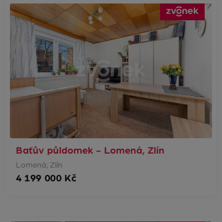
Baťův půldomek - Lomená, Zlín
Lomená, Zlín
4 199 000 Kč