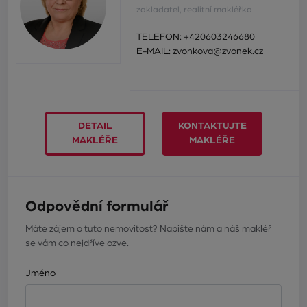
zakladatel, realitní makléřka
TELEFON:
+420603246680
E-MAIL:
zvonkova@zvonek.cz
DETAIL
KONTAKTUJTE
MAKLÉŘE
MAKLÉŘE
Odpovědní formulář
Máte zájem o tuto nemovitost? Napište nám a náš makléř
se vám co nejdříve ozve.
Jméno