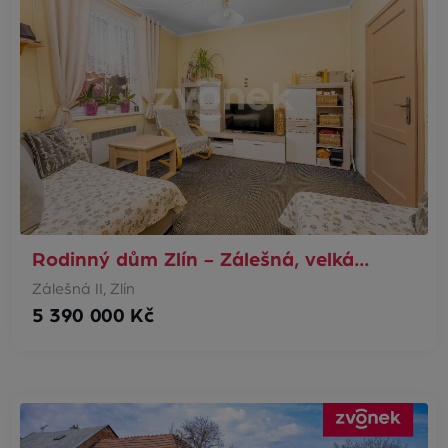
Rodinný dům Zlín - Zálešná, velká…
Zálešná II, Zlín
5 390 000 Kč