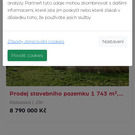
analýzy. Partneři tyto údaje mohou zkombinovat s dalšími
informacemi, které jste jim poskytli nebo které získali v
důsledku toho, že používáte jejich služby.
Zásady zpracování cookies
Nastavení
Povolit cookies
Prodej stavebního pozemku 1 743 m²,…
Klabalská I, Zlín
8 790 000 Kč