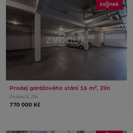
Prodej garážového stání 16 m², Zlín
Podlesí II, Zlín
770 000 Kč