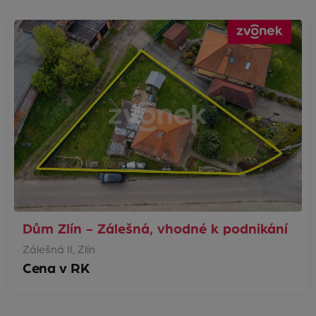
Dům Zlín - Zálešná, vhodné k podnikání
Zálešná II, Zlín
Cena v RK