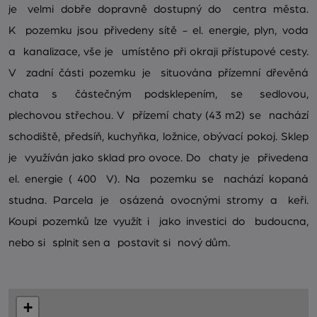
je velmi dobře dopravně dostupný do centra města.
K pozemku jsou přivedeny sítě - el. energie, plyn, voda
a kanalizace, vše je umístěno při okraji přístupové cesty.
V zadní části pozemku je situována přízemní dřevěná
chata s částečným podsklepením, se sedlovou,
plechovou střechou. V přízemí chaty (43 m2) se nachází
schodiště, předsíň, kuchyňka, ložnice, obývací pokoj. Sklep
je využíván jako sklad pro ovoce. Do chaty je přivedena
el. energie ( 400 V). Na pozemku se nachází kopaná
studna. Parcela je osázená ovocnými stromy a keři.
Koupi pozemků lze využít i jako investici do budoucna,
nebo si splnit sen a postavit si nový dům.
+