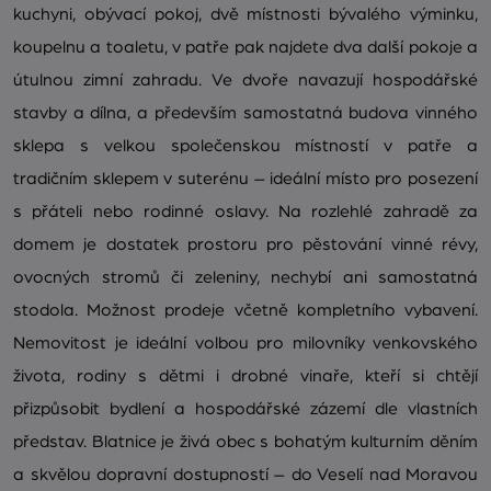
kuchyni, obývací pokoj, dvě místnosti bývalého výminku,
koupelnu a toaletu, v patře pak najdete dva další pokoje a
útulnou zimní zahradu. Ve dvoře navazují hospodářské
stavby a dílna, a především samostatná budova vinného
sklepa s velkou společenskou místností v patře a
tradičním sklepem v suterénu – ideální místo pro posezení
s přáteli nebo rodinné oslavy. Na rozlehlé zahradě za
domem je dostatek prostoru pro pěstování vinné révy,
ovocných stromů či zeleniny, nechybí ani samostatná
stodola. Možnost prodeje včetně kompletního vybavení.
Nemovitost je ideální volbou pro milovníky venkovského
života, rodiny s dětmi i drobné vinaře, kteří si chtějí
přizpůsobit bydlení a hospodářské zázemí dle vlastních
představ. Blatnice je živá obec s bohatým kulturním děním
a skvělou dopravní dostupností – do Veselí nad Moravou