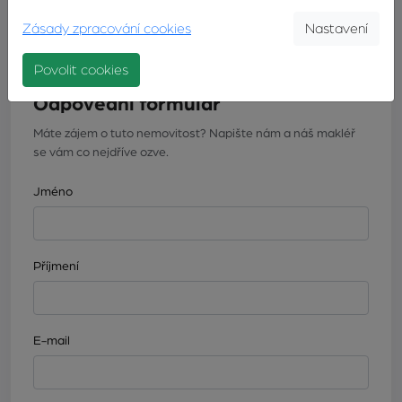
MAKLÉŘE
MAKLÉŘE
Zásady zpracování cookies
Nastavení
Povolit cookies
Odpovědní formulář
Máte zájem o tuto nemovitost? Napište nám a náš makléř
se vám co nejdříve ozve.
Jméno
Příjmení
E-mail