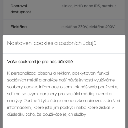
Dopravní
silnice, MHD nebo IDS, autobus
dostupnost
Elektřina
elektřina 230V, elektřina 400V
Zobrazit více informací
Nastavení cookies a osobních údajů
Vaše soukromí je pro nás důležité
Mgr. Miroslav Zvonek
K personalizaci obsahu a reklam, poskytování funkcí
realitní makléř
sociálních médií a analýze naší návštěvnosti využíváme
soubory cookie. Informace o tom, jak náš web používáte,
TELEFON:
+420603246680
sdílíme se svými partnery pro sociální média, inzerci a
E-MAIL:
miroslav@zvonek.cz
analýzy. Partneři tyto údaje mohou zkombinovat s dalšími
informacemi, které jste jim poskytli nebo které získali v
důsledku toho, že používáte jejich služby.
DETAIL
KONTAKTUJTE