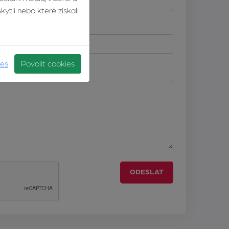
ytli nebo které získali
Telefonní číslo
ies
Povolit cookies
ODESLAT