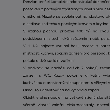
Penzion prošel kompletní rekonstrukcí dokonče
postaven z poctivých fryštáckých cihel s více ne
omítkami. Můžete se spolehnout na plastová ok
a sedlovou střechu s poctivým krovem a krytinou
S užitnou plochou přibližně 400 m² na dvou
podsklepením s technickým zázemím, nabízí penz
V 1. NP najdete vstupní halu, recepci s bare
místnost, kuchyň, sociální zařízení pro personál, 
pokoje a dvě sociální zařízení.
V podkroví se nachází dalších 7 pokojů, techn
zařízení s WC. Každý pokoj je unikátní, vy
kuchyňkou a prostornými koupelnami s vířivými 
Okna jsou orientována na východ a západ.
Objekt je plně napojen na veškeré inženýrské sít
včetně vlastní záložní elektrocentrály, obec