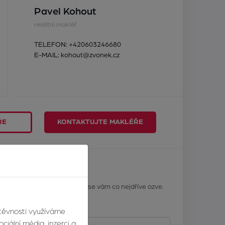
Pavel Kohout
realitní makléř
TELEFON:
+420603246680
E-MAIL:
kohout@zvonek.cz
ŘE
KONTAKTUJTE MAKLÉŘE
ář
? Napište nám a náš makléř se vám co nejdříve ozve.
Příjmení
štěvnosti využíváme
ciální média, inzerci a