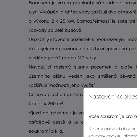
Bonusem je vrtem prohloubená studna s nový
plyn. Vytápění a ohřev vody zajišťují dva atmosfé
o výkonu 2 x 25 kW. Samozřejmostí je satelitní
rozvody po celé budově.
Rozsáhlý stavební pozemek s neomezenými mož
Za objektem penzionu se nachází zpevněná par
a zděná garáž pro další 2 vozy.
Navazující rozlehlý slunný pozemek o ploše
územního plánu veden jako smíšená obytná
rozšiřuje možnosti jeho využití.
Celková plocha nabízených parcel, včetně zastavě
Nastavení cookies
téměř 4 200 m².
Vjezd na pozemek je zajištěn dálkově ovlád
Vaše soukromí je pro n
asfaltové cestě a je obklopen vysokými strom
K personalizaci obsahu
soukromí a klid.
soubory cookie. Informa