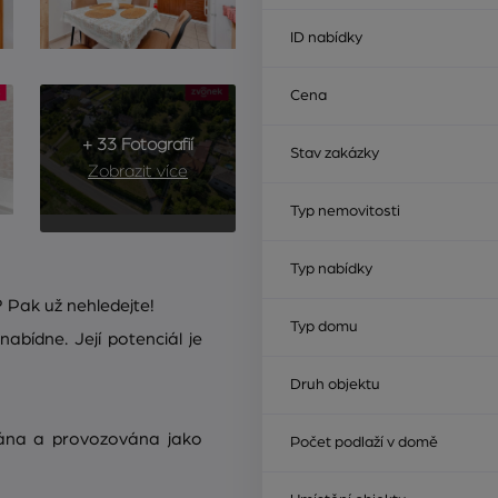
ID nabídky
Cena
+ 33 Fotografií
Stav zakázky
Zobrazit více
Typ nemovitosti
Typ nabídky
? Pak už nehledejte!
Typ domu
abídne. Její potenciál je
Druh objektu
vána a provozována jako
Počet podlaží v domě