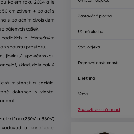
Umístění objektu
nou kolem roku 2004 a je
ž 50 cm zdivem + izolací s
Zastavěná plocha
na s izolačním dvojsklem
 z pálených tašek.
Užitná plocha
 podlažích a částečným
ion spoustu prostoru.
Stav objektu
m, jídelnu/ společenskou
Dopravní dostupnost
kancelář, sklad, dale pak 4
Elektřina
ická místnost a sociální
brané dokonce s vlastní
Voda
vanami.
Zobrazit více informací
ě: elektřina (230V a 380V)
ní vodovod a kanalizace.