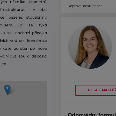
ch několika kilometrů.
Dopravní dostupnost
nfrastrukturou - v obci
, pizzerie, stavebniny,
servisem. Co se týká
mku se nachází přípojka
dních vod do kanalizace
emku je zajištěn po nově
ání aut jsou k dispozici
jte.
DETAIL MAKLÉ
Odpovědní formul