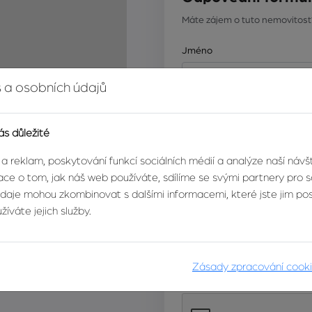
Máte zájem o tuto nemovitost
Jméno
 a osobních údajů
E-mail
ás důležité
Leaflet
|
© Seznam.cz a.s. a další
 a reklam, poskytování funkcí sociálních médií a analýze naší náv
Zpráva
ce o tom, jak náš web používáte, sdílíme se svými partnery pro so
údaje mohou zkombinovat s dalšími informacemi, které jste jim posk
íváte jejich služby.
Zásady zpracování cook