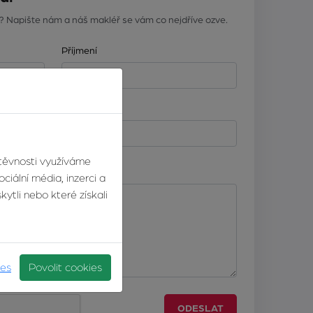
? Napište nám a náš makléř se vám co nejdříve ozve.
Příjmení
Telefonní číslo
štěvnosti využíváme
ciální média, inzerci a
ytli nebo které získali
ies
Povolit cookies
ODESLAT