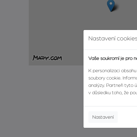
Nastavení cookies
Vaše soukromí je pro n
K personalizaci obsahu
soubory cookie. Informa
analýzy. Partneři tyto 
v důsledku toho, že použ
Nastavení