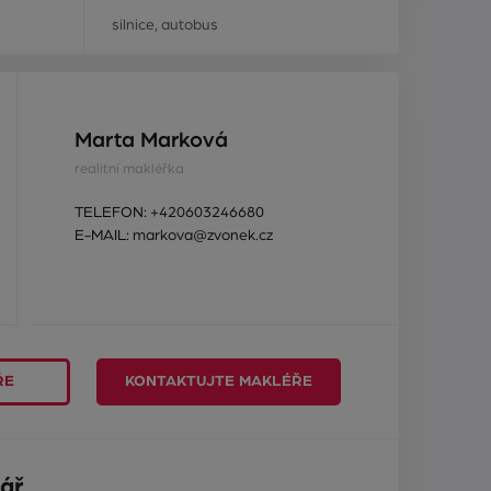
silnice, autobus
Marta Marková
realitní makléřka
TELEFON:
+420603246680
E-MAIL:
markova@zvonek.cz
ŘE
KONTAKTUJTE MAKLÉŘE
ář