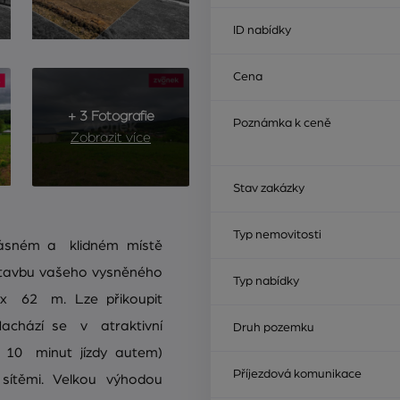
ID nabídky
Cena
+ 3 Fotografie
Poznámka k ceně
Zobrazit více
Stav zakázky
Typ nemovitosti
rásném a klidném místě
 stavbu vašeho vysněného
Typ nabídky
x 62 m. Lze přikoupit
Nachází se v atraktivní
Druh pozemku
ca 10 minut jízdy autem)
Příjezdová komunikace
sítěmi. Velkou výhodou