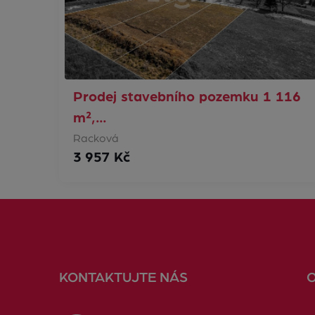
Prodej stavebního pozemku 1 116
m²,…
Racková
3 957 Kč
KONTAKTUJTE NÁS