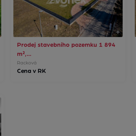
Prodej stavebního pozemku 1 894
m²,…
Racková
Cena v RK