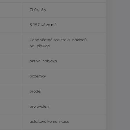
ZL04186
3 957 Kč za m²
Cena včetně provize a nákladů
na převod
aktivní nabídka
pozemky
prodej
pro bydlení
asfaltová komunikace