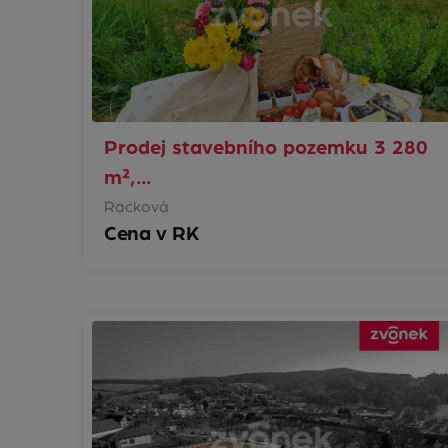
Prodej stavebního pozemku 3 280
m²,…
Racková
Cena v RK