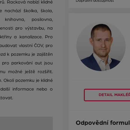
Dopravní dostupnost
rů. Racková nabízí klidné
e nachází školka, škola,
, knihovna, posilovna,
venosti pro výstavbu, na
ktřiny a kanalizace. Pro
budovat vlastní ČOV, pro
zd k pozemku je zajištěn
 pro parkování aut jsou
mu možné ještě rozšířit.
 Okolí pozemku je klidné
další informace nebo o
DETAIL MAKLÉ
tovat.
Odpovědní formul