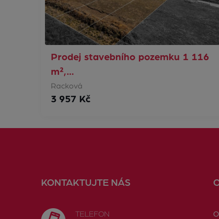
Prodej stavebního pozemku 1 116
m²,…
Racková
3 957 Kč
KONTAKTUJTE NÁS
TELEFON
O