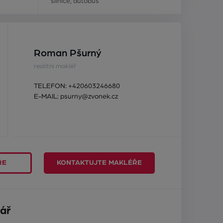
silnice, autobus
Roman Pšurný
realitní makléř
TELEFON:
+420603246680
E-MAIL:
psurny@zvonek.cz
ŘE
KONTAKTUJTE MAKLÉŘE
ář