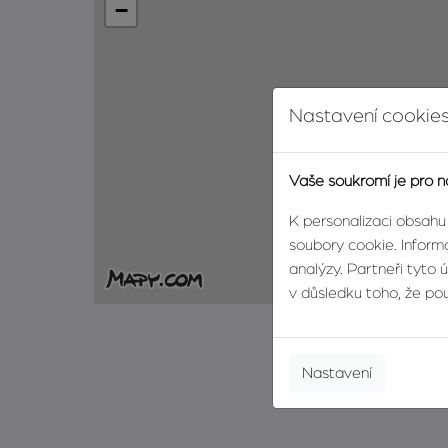
−
Nastavení cookies
Vaše soukromí je pro n
K personalizaci obsahu
soubory cookie. Informa
analýzy. Partneři tyto 
v důsledku toho, že použ
Nastavení