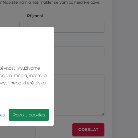
? Napište nám a náš makléř se vám co nejdříve ozve.
Příjmení
Telefonní číslo
štěvnosti využíváme
ciální média, inzerci a
ytli nebo které získali
ies
Povolit cookies
ODESLAT