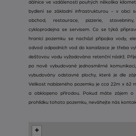
dálnice ve vzdálenosti pouhých několika kilomet
bydlení se základní infrastrukturou - v obci s
obchod, restaurace, pizzerie, stavebniny
cykloprodejna se servisem. Co se týká připra
hranici pozemku se nachází přípojka vody, ele
odvod odpadních vod do kanalizace je třeba vy
dešťovou vodu vyžadována retenční nádrž. Příje
po nově vybudované jednosměrné komunikaci,
vybudovány odstavné plochy, které je dle záj
Velikost nabízeného pozemku je cca 22m x 62 m.
a obklopeno přírodou. Pokud máte zájem o 
prohlídku tohoto pozemku, neváhejte nás kontak
+