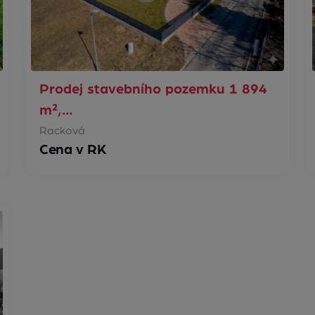
Prodej stavebního pozemku 1 894
m²,…
Racková
Cena v RK