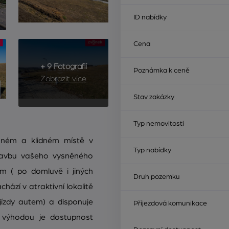
ID nabídky
Cena
+ 9 Fotografií
Poznámka k ceně
Zobrazit více
Stav zakázky
Typ nemovitosti
sném a klidném místě v
Typ nabídky
stavbu vašeho vysněného
 ( po domluvě i jiných
Druh pozemku
hází v atraktivní lokalitě
 jízdy autem) a disponuje
Příjezdová komunikace
u výhodou je dostupnost