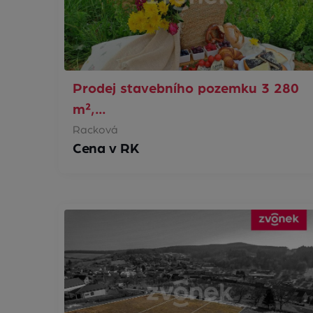
Prodej stavebního pozemku 3 280
m²,…
Racková
Cena v RK