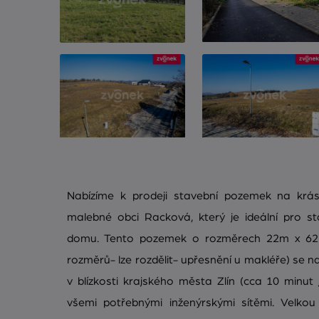
Nabízíme k prodeji stavební pozemek na krá
malebné obci Racková, který je ideální pro 
domu. Tento pozemek o rozměrech 22m x 62m
rozměrů- lze rozdělit- upřesnění u makléře) se nac
v blízkosti krajského města Zlín (cca 10 minut
všemi potřebnými inženýrskými sítěmi. Velko