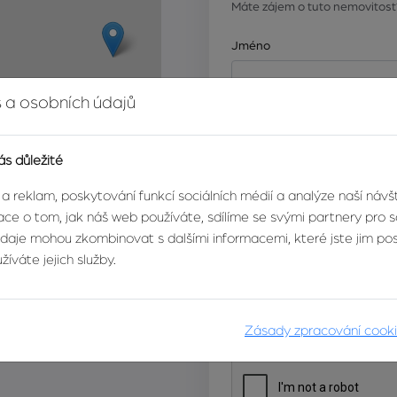
Máte zájem o tuto nemovitost
Jméno
 a osobních údajů
E-mail
ás důležité
 a reklam, poskytování funkcí sociálních médií a analýze naší náv
Zpráva
ce o tom, jak náš web používáte, sdílíme se svými partnery pro so
údaje mohou zkombinovat s dalšími informacemi, které jste jim posk
íváte jejich služby.
Leaflet
|
© Seznam.cz a.s. a další
Zásady zpracování cook