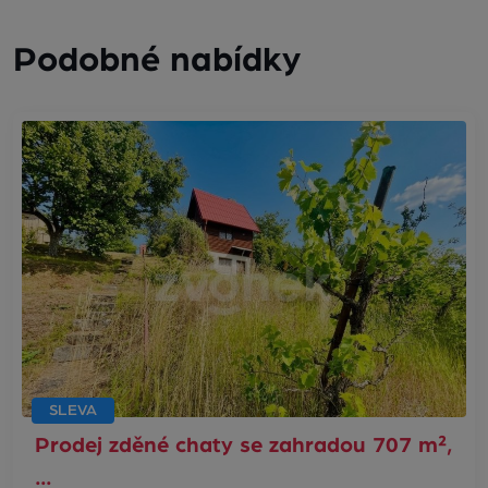
Podobné nabídky
SLEVA
Prodej zděné chaty se zahradou 707 m²,
…