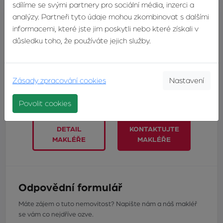
sdílíme se svými partnery pro sociální média, inzerci a
analýzy. Partneři tyto údaje mohou zkombinovat s dalšími
informacemi, které jste jim poskytli nebo které získali v
Petra Lukášová
důsledku toho, že používáte jejich služby.
realitní makléřka
TELEFON:
+420603246680
E-MAIL:
lukasova@zvonek.cz
Zásady zpracování cookies
Nastavení
Povolit cookies
DETAIL
KONTAKTUJTE
MAKLÉŘE
MAKLÉŘE
Odpovědní formulář
Máte zájem o tuto nemovitost? Napište nám a náš makléř
se vám co nejdříve ozve.