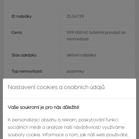
ID nabídky
ZL04729
Cena
599 000 Kč (včetně provize) za
nemovitost
Stav zakázky
aktivní nabídka
Typ nemovitosti
pozemky
Nastavení cookies a osobních údajů
Typ nabídky
prodej
Druh pozemku
zahrada
Vaše soukromí je pro nás důležité
K personalizaci obsahu a reklam, poskytování funkcí
Charakter okolní
rekreační
zástavby
sociálních médií a analýze naší návštěvnosti využíváme
soubory cookie. Informace o tom, jak náš web používáte,