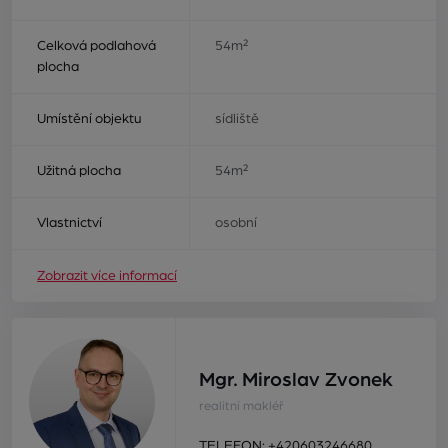
Celková podlahová
54m²
plocha
Umístění objektu
sídliště
Užitná plocha
54m²
Vlastnictví
osobní
Zobrazit více informací
Mgr. Miroslav Zvonek
realitní makléř
TELEFON:
+420603246680