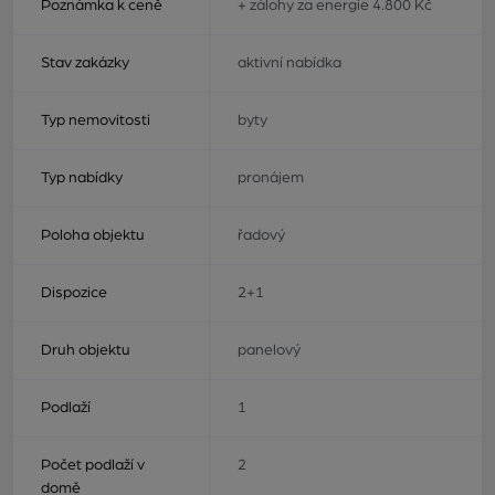
Poznámka k ceně
+ zálohy za energie 4.800 Kč
Stav zakázky
aktivní nabídka
Typ nemovitosti
byty
Typ nabídky
pronájem
Poloha objektu
řadový
Dispozice
2+1
Druh objektu
panelový
Podlaží
1
Počet podlaží v
2
domě