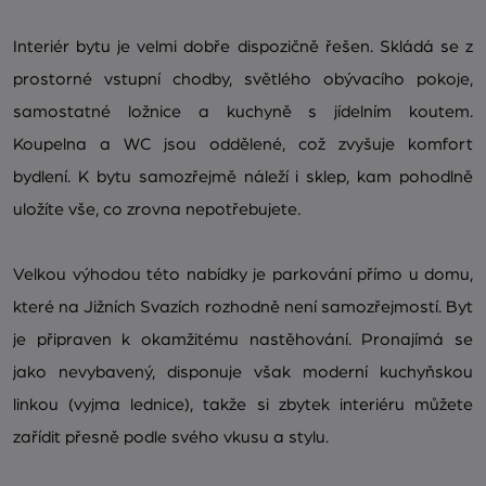
Interiér bytu je velmi dobře dispozičně řešen. Skládá se z
prostorné vstupní chodby, světlého obývacího pokoje,
samostatné ložnice a kuchyně s jídelním koutem.
Koupelna a WC jsou oddělené, což zvyšuje komfort
bydlení. K bytu samozřejmě náleží i sklep, kam pohodlně
uložíte vše, co zrovna nepotřebujete.
Velkou výhodou této nabídky je parkování přímo u domu,
které na Jižních Svazích rozhodně není samozřejmostí. Byt
je připraven k okamžitému nastěhování. Pronajímá se
jako nevybavený, disponuje však moderní kuchyňskou
linkou (vyjma lednice), takže si zbytek interiéru můžete
zařídit přesně podle svého vkusu a stylu.