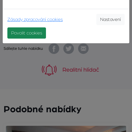
ODESLAT
Zásady zpracování cookies
Nastavení
Povolit cookies
Sdílejte tuhle nabídku
Realitní hlídač
Podobné nabídky