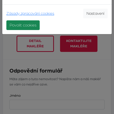
TELEFON:
+420603246680
E-MAIL:
betakova@zvonek.cz
Zásady zpracování cookies
Nastavení
Povolit cookies
DETAIL
KONTAKTUJTE
MAKLÉŘE
MAKLÉŘE
Odpovědní formulář
Máte zájem o tuto nemovitost? Napište nám a náš makléř
se vám co nejdříve ozve.
Jméno