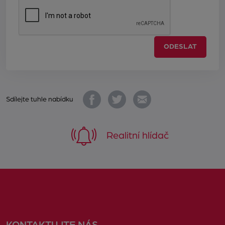
ODESLAT
Sdílejte tuhle nabídku
Realitní hlídač
KONTAKTUJTE NÁS