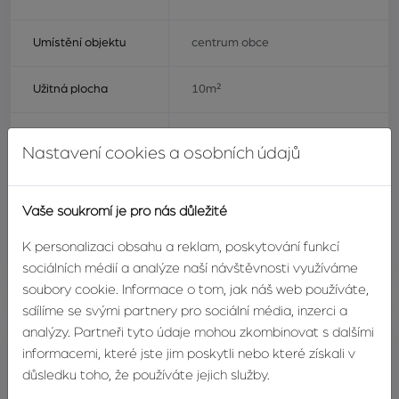
Umístění objektu
centrum obce
Užitná plocha
10m²
Vlastnictví
osobní
Nastavení cookies a osobních údajů
Stav objektu
dobrý
Vaše soukromí je pro nás důležité
Energetický štítek
G - mimořádně nehospodárná
K personalizaci obsahu a reklam, poskytování funkcí
sociálních médií a analýze naší návštěvnosti využíváme
Zobrazit více informací
soubory cookie. Informace o tom, jak náš web používáte,
sdílíme se svými partnery pro sociální média, inzerci a
analýzy. Partneři tyto údaje mohou zkombinovat s dalšími
informacemi, které jste jim poskytli nebo které získali v
Marcela Bětáková
důsledku toho, že používáte jejich služby.
realitní makléřka