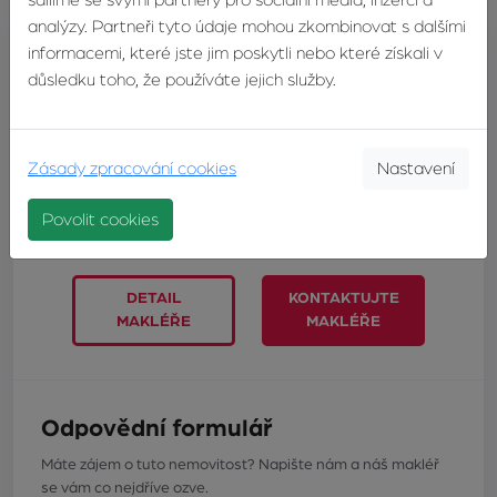
analýzy. Partneři tyto údaje mohou zkombinovat s dalšími
informacemi, které jste jim poskytli nebo které získali v
Mgr. Miroslav Zvonek
důsledku toho, že používáte jejich služby.
realitní makléř
TELEFON:
+420603246680
Zásady zpracování cookies
Nastavení
E-MAIL:
miroslav@zvonek.cz
Povolit cookies
DETAIL
KONTAKTUJTE
MAKLÉŘE
MAKLÉŘE
Odpovědní formulář
Máte zájem o tuto nemovitost? Napište nám a náš makléř
se vám co nejdříve ozve.