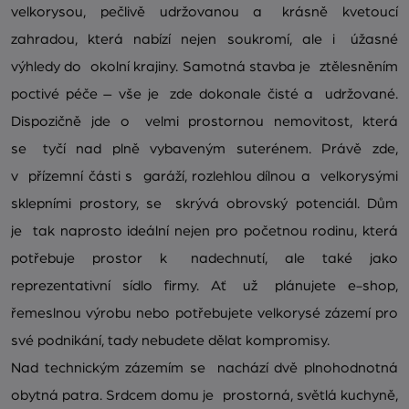
velkorysou, pečlivě udržovanou a krásně kvetoucí
zahradou, která nabízí nejen soukromí, ale i úžasné
výhledy do okolní krajiny. Samotná stavba je ztělesněním
poctivé péče – vše je zde dokonale čisté a udržované.
Dispozičně jde o velmi prostornou nemovitost, která
se tyčí nad plně vybaveným suterénem. Právě zde,
v přízemní části s garáží, rozlehlou dílnou a velkorysými
sklepními prostory, se skrývá obrovský potenciál. Dům
je tak naprosto ideální nejen pro početnou rodinu, která
potřebuje prostor k nadechnutí, ale také jako
reprezentativní sídlo firmy. Ať už plánujete e-shop,
řemeslnou výrobu nebo potřebujete velkorysé zázemí pro
své podnikání, tady nebudete dělat kompromisy.
Nad technickým zázemím se nachází dvě plnohodnotná
obytná patra. Srdcem domu je prostorná, světlá kuchyně,