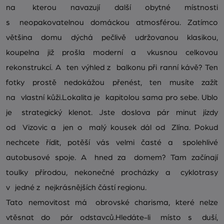
na kterou navazují další obytné místnosti
s neopakovatelnou domáckou atmosférou. Zatímco
většina domu dýchá pečlivě udržovanou klasikou,
koupelna již prošla moderní a vkusnou celkovou
rekonstrukcí. A ten výhled z balkonu při ranní kávě? Ten
fotky prostě nedokážou přenést, ten musíte zažít
na vlastní kůži.Lokalita je kapitolou sama pro sebe. Ublo
je strategický klenot. Jste doslova pár minut jízdy
od Vizovic a jen o malý kousek dál od Zlína. Pokud
nechcete řídit, potěší vás velmi časté a spolehlivé
autobusové spoje. A hned za domem? Tam začínají
toulky přírodou, nekonečné procházky a cyklotrasy
v jedné z nejkrásnějších částí regionu.
Tato nemovitost má obrovské charisma, které nelze
vtěsnat do pár odstavců.Hledáte-li místo s duší,