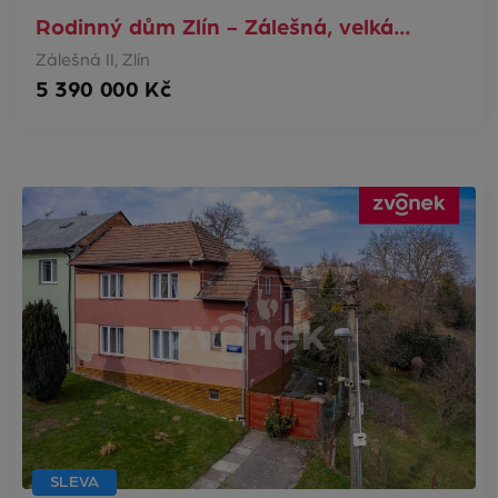
Rodinný dům Zlín - Zálešná, velká…
Zálešná II, Zlín
5 390 000 Kč
SLEVA