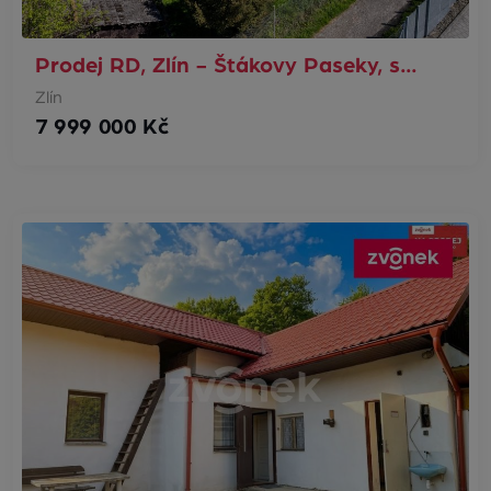
Prodej RD, Zlín - Štákovy Paseky, s…
Zlín
7 999 000 Kč