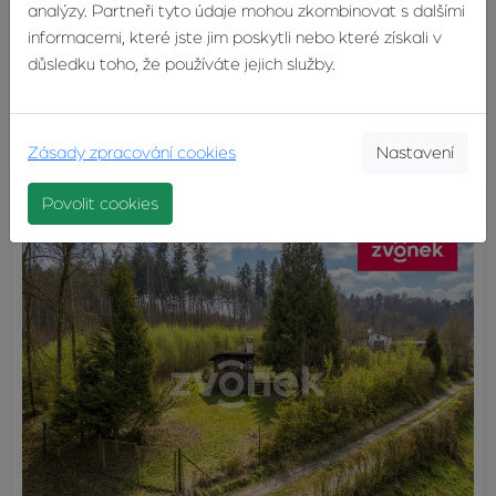
analýzy. Partneři tyto údaje mohou zkombinovat s dalšími
informacemi, které jste jim poskytli nebo které získali v
důsledku toho, že používáte jejich služby.
Prodej pole 15 468 m², Zlín - Malenovice
Zlín
5 570 000 Kč
Zásady zpracování cookies
Nastavení
Povolit cookies