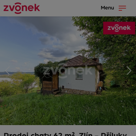
Menu
Prodej chaty 62 m², Zlín - Příluky