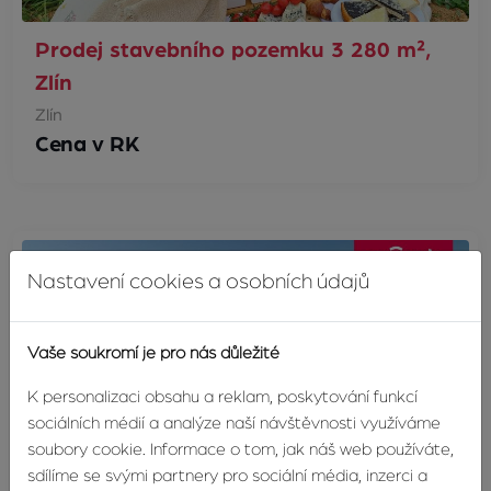
Prodej stavebního pozemku 3 280 m²,
Zlín
Zlín
Cena v RK
Nastavení cookies a osobních údajů
Vaše soukromí je pro nás důležité
K personalizaci obsahu a reklam, poskytování funkcí
sociálních médií a analýze naší návštěvnosti využíváme
soubory cookie. Informace o tom, jak náš web používáte,
sdílíme se svými partnery pro sociální média, inzerci a