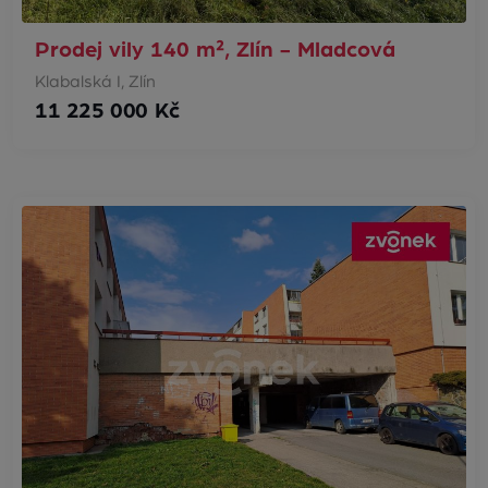
Prodej vily 140 m², Zlín - Mladcová
Klabalská I, Zlín
11 225 000 Kč