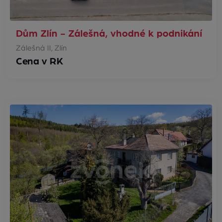
Dům Zlín - Zálešná, vhodné k podnikání
Zálešná II, Zlín
Cena v RK