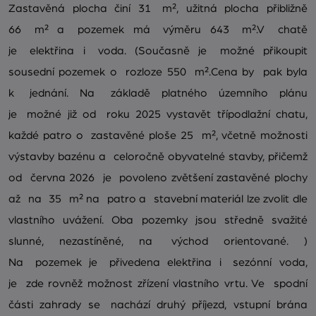
Zastavěná plocha činí 31 m², užitná plocha přibližně
66 m² a pozemek má výměru 643 m².V chatě
je elektřina i voda. (Současně je možné přikoupit
sousední pozemek o rozloze 550 m².Cena by pak byla
k jednání. Na základě platného územního plánu
je možné již od roku 2025 vystavět třípodlažní chatu,
každé patro o zastavěné ploše 25 m², včetně možnosti
výstavby bazénu a celoročně obyvatelné stavby, přičemž
od června 2026 je povoleno zvětšení zastavěné plochy
až na 35 m² na patro a stavební materiál lze zvolit dle
vlastního uvážení. Oba pozemky jsou středně svažité
slunné, nezastíněné, na východ orientované. )
Na pozemek je přivedena elektřina i sezónní voda,
je zde rovněž možnost zřízení vlastního vrtu. Ve spodní
části zahrady se nachází druhý příjezd, vstupní brána