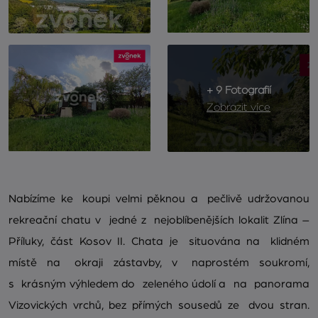
+ 9 Fotografií
Zobrazit více
Nabízíme ke koupi velmi pěknou a pečlivě udržovanou
rekreační chatu v jedné z nejoblíbenějších lokalit Zlína –
Příluky, část Kosov II. Chata je situována na klidném
místě na okraji zástavby, v naprostém soukromí,
s krásným výhledem do zeleného údolí a na panorama
Vizovických vrchů, bez přímých sousedů ze dvou stran.