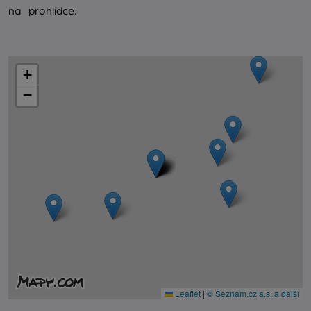
na prohlídce.
+
−
Leaflet
|
© Seznam.cz a.s. a další