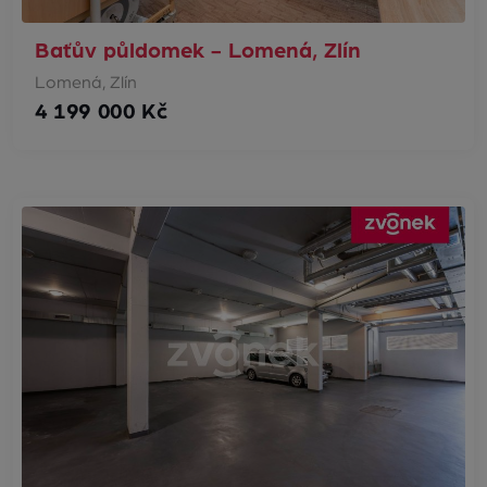
Baťův půldomek - Lomená, Zlín
Lomená, Zlín
4 199 000 Kč