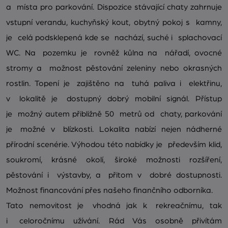
a místa pro parkování. Dispozice stávající chaty zahrnuje
vstupní verandu, kuchyňský kout, obytný pokoj s kamny,
je celá podsklepená kde se nachází, suché i splachovací
WC. Na pozemku je rovněž kůlna na nářadí, ovocné
stromy a možnost pěstování zeleniny nebo okrasných
rostlin. Topení je zajištěno na tuhá paliva i elektřinu,
v lokalitě je dostupný dobrý mobilní signál. Přístup
je možný autem přibližně 50 metrů od chaty, parkování
je možné v blízkosti. Lokalita nabízí nejen nádherné
přírodní scenérie. Výhodou této nabídky je především klid,
soukromí, krásné okolí, široké možnosti rozšíření,
pěstování i výstavby, a přitom v dobré dostupnosti.
Možnost financování přes našeho finančního odborníka.
Tato nemovitost je vhodná jak k rekreačnímu, tak
i celoročnímu užívání. Rád Vás osobně přivítám