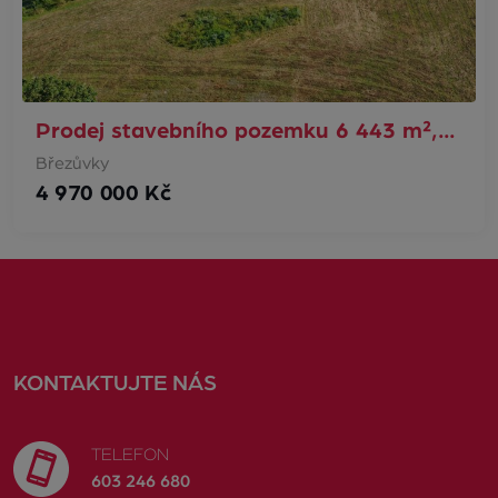
Prodej stavebního pozemku 6 443 m²,…
Březůvky
4 970 000 Kč
KONTAKTUJTE NÁS
TELEFON
603 246 680