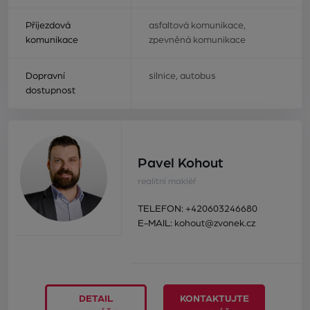
Příjezdová
asfaltová komunikace,
komunikace
zpevněná komunikace
Dopravní
silnice, autobus
dostupnost
Pavel Kohout
realitní makléř
TELEFON:
+420603246680
E-MAIL:
kohout@zvonek.cz
DETAIL
KONTAKTUJTE