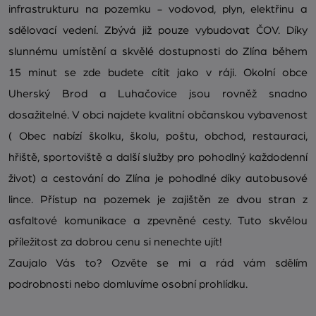
infrastrukturu na pozemku - vodovod, plyn, elektřinu a
sdělovací vedení. Zbývá již pouze vybudovat ČOV. Díky
slunnému umístění a skvělé dostupnosti do Zlína během
15 minut se zde budete cítit jako v ráji. Okolní obce
Uherský Brod a Luhačovice jsou rovněž snadno
dosažitelné. V obci najdete kvalitní občanskou vybavenost
( Obec nabízí školku, školu, poštu, obchod, restauraci,
hřiště, sportoviště a další služby pro pohodlný každodenní
život) a cestování do Zlína je pohodlné díky autobusové
lince. Přístup na pozemek je zajištěn ze dvou stran z
asfaltové komunikace a zpevněné cesty. Tuto skvělou
příležitost za dobrou cenu si nenechte ujít!
Zaujalo Vás to? Ozvěte se mi a rád vám sdělím
podrobnosti nebo domluvíme osobní prohlídku.