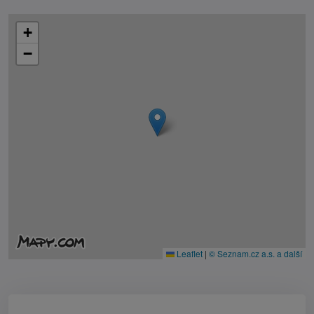
+
−
Leaflet
|
© Seznam.cz a.s. a další