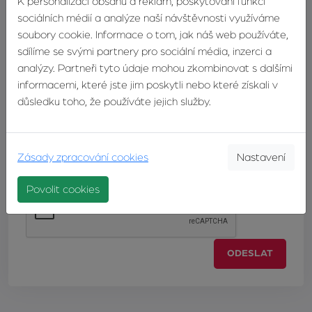
K personalizaci obsahu a reklam, poskytování funkcí
sociálních médií a analýze naší návštěvnosti využíváme
soubory cookie. Informace o tom, jak náš web používáte,
sdílíme se svými partnery pro sociální média, inzerci a
Zpráva
analýzy. Partneři tyto údaje mohou zkombinovat s dalšími
informacemi, které jste jim poskytli nebo které získali v
důsledku toho, že používáte jejich služby.
Zásady zpracování cookies
Nastavení
Povolit cookies
ODESLAT