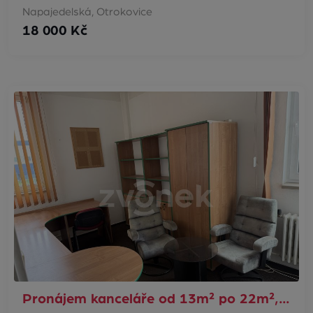
Napajedelská, Otrokovice
18 000 Kč
Pronájem kanceláře od 13m² po 22m²,…