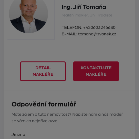
Ing. Jiří Tomaňa
realitní makléř, Uh. Hradiště
TELEFON:
+420603246680
E-MAIL:
tomana@zvonek.cz
DETAIL
KONTAKTUJTE
MAKLÉŘE
MAKLÉŘE
Odpovědní formulář
Máte zájem o tuto nemovitost? Napište nám a náš makléř
se vám co nejdříve ozve.
Jméno