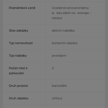
Poznámka k ceně
Uvedená cena pronájmu
je bez záloh na energie -
inkasa.
Stav zakázky
aktivní nabídka
Typ nemovitosti
komerční objekty
Typ nabídky
pronájem
Počet míst k
2
parkování
Druh prostor
kanceláře
Druh objektu
cihlový