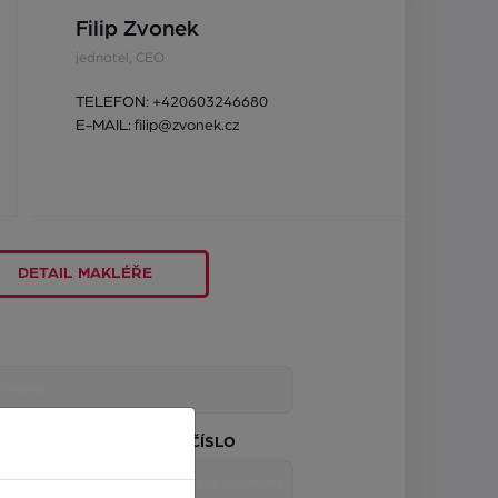
Filip Zvonek
jednatel, CEO
TELEFON:
+420603246680
E-MAIL:
filip@zvonek.cz
DETAIL MAKLÉŘE
TELEFONNÍ ČÍSLO