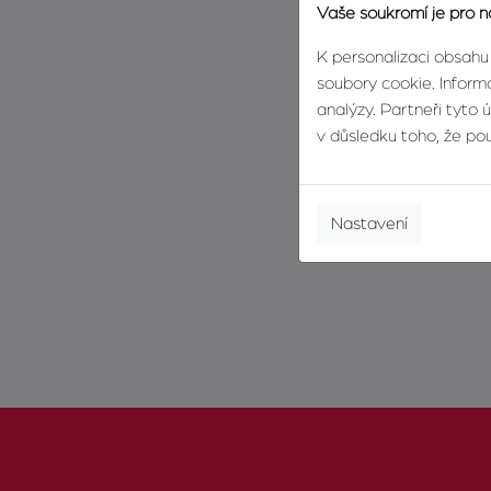
Vaše soukromí je pro n
K personalizaci obsahu
soubory cookie. Informa
analýzy. Partneři tyto 
v důsledku toho, že použ
Nastavení