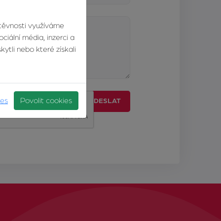
štěvnosti využíváme
ciální média, inzerci a
ytli nebo které získali
ies
Povolit cookies
ODESLAT