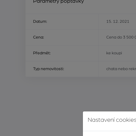
Parametry poptávky
Datum:
15. 12. 2021
Cena:
Cena do 3 500 
Předmět:
ke koupi
Typ nemovitosti:
chata nebo rekr
Nastavení cookies