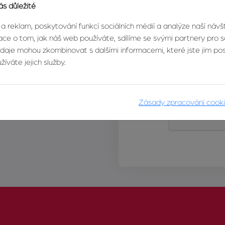
ás důležité
 a reklam, poskytování funkcí sociálních médií a analýze naší náv
ce o tom, jak náš web používáte, sdílíme se svými partnery pro so
údaje mohou zkombinovat s dalšími informacemi, které jste jim posk
íváte jejich služby.
Zásady zpracování cook