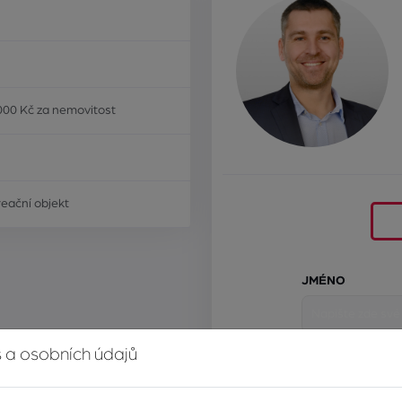
000 Kč za nemovitost
eační objekt
JMÉNO
 a osobních údajů
E-MAIL