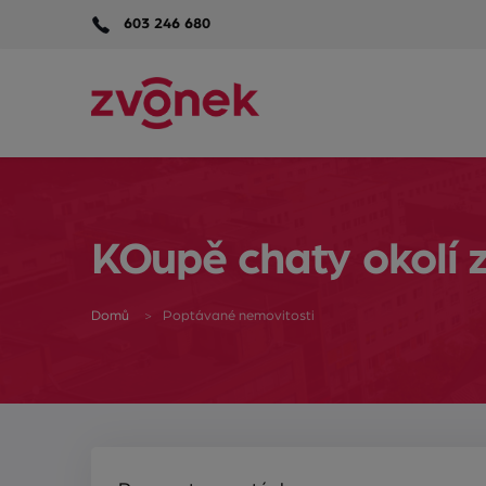
603 246 680
KOupě chaty okolí z
Domů
Poptávané nemovitosti