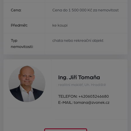
Cena:
Cena do 1 500 000 Kč za nemovitost
Předmět:
ke koupi
Typ
chata nebo rekreační objekt
nemovitosti:
Ing. Jiří Tomaňa
realitní makléř, Uh. Hradiště
TELEFON:
+420603246680
E-MAIL:
tomana@zvonek.cz