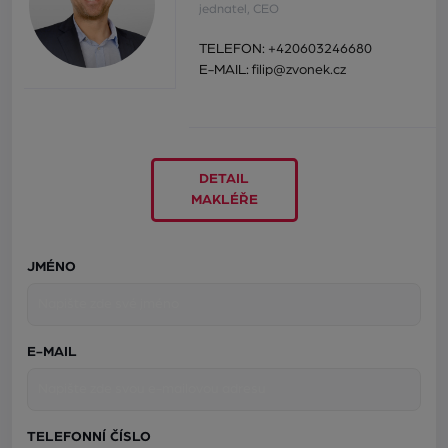
jednatel, CEO
TELEFON:
+420603246680
E-MAIL:
filip@zvonek.cz
DETAIL
MAKLÉŘE
JMÉNO
E-MAIL
TELEFONNÍ ČÍSLO