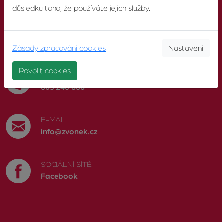
důsledku toho, že používáte jejich služby.
KONTAKTUJTE NÁS
Zásady zpracování cookies
Nastavení
Povolit cookies
TELEFON
603 246 680
E-MAIL
info@zvonek.cz
SOCIÁLNÍ SÍTĚ
Facebook