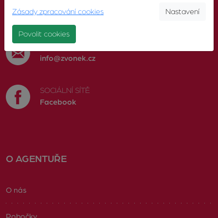
TELEFON
Zásady zpracování cookies
Nastavení
603 246 680
Povolit cookies
E-MAIL
info@zvonek.cz
SOCIÁLNÍ SÍTĚ
Facebook
O AGENTUŘE
O nás
Pobočky