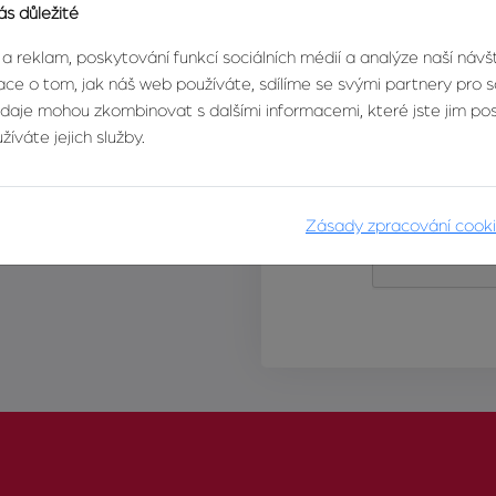
ás důležité
 a reklam, poskytování funkcí sociálních médií a analýze naší náv
ce o tom, jak náš web používáte, sdílíme se svými partnery pro so
údaje mohou zkombinovat s dalšími informacemi, které jste jim posk
íváte jejich služby.
Zásady zpracování cook