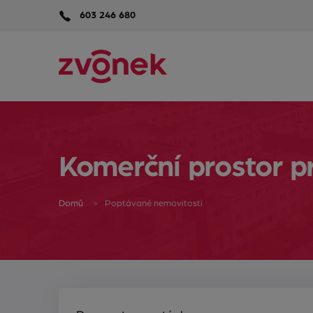
603 246 680
Komerční prostor pr
Domů
Poptávané nemovitosti