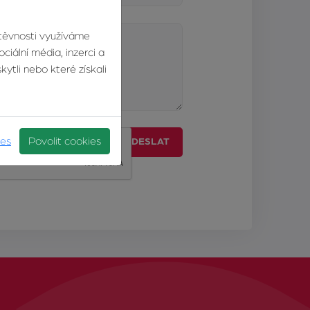
štěvnosti využíváme
ciální média, inzerci a
ytli nebo které získali
ies
Povolit cookies
ODESLAT