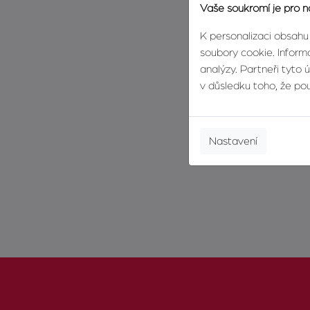
Vaše soukromí je pro n
K personalizaci obsahu
soubory cookie. Informa
analýzy. Partneři tyto 
v důsledku toho, že použ
Nastavení