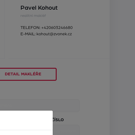
Pavel Kohout
realitní makléř
TELEFON:
+420603246680
E-MAIL:
kohout@zvonek.cz
DETAIL MAKLÉŘE
TELEFONNÍ ČÍSLO