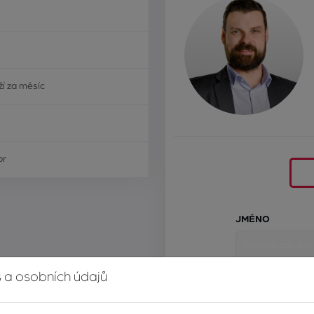
í za měsíc
or
JMÉNO
 a osobních údajů
E-MAIL