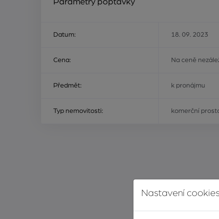
Parametry poptávky
Datum:
18. 09. 2023
Cena:
Na ceně nezálež
Předmět:
k pronájmu
Typ nemovitosti:
komerční prost
Nastavení cookies