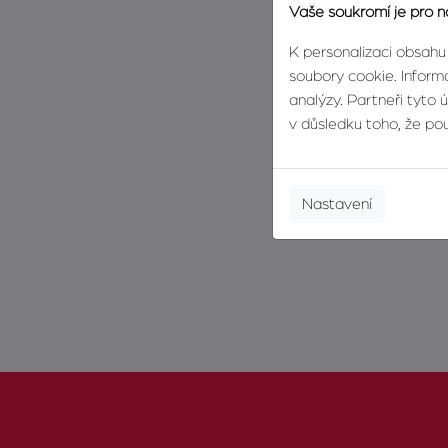
Vaše soukromí je pro n
K personalizaci obsahu
soubory cookie. Informa
analýzy. Partneři tyto 
v důsledku toho, že použ
Nastavení