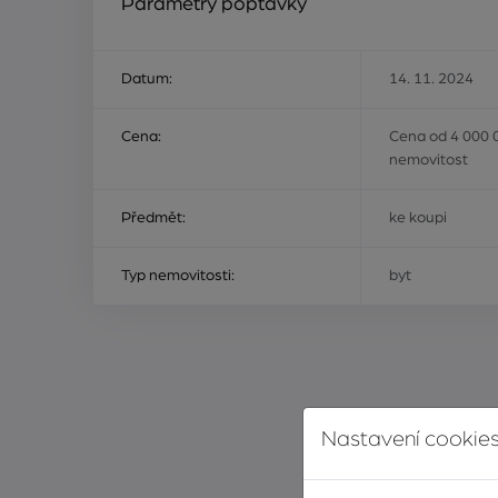
Parametry poptávky
Datum:
14. 11. 2024
Cena:
Cena od 4 000 
nemovitost
Předmět:
ke koupi
Typ nemovitosti:
byt
Nastavení cookies