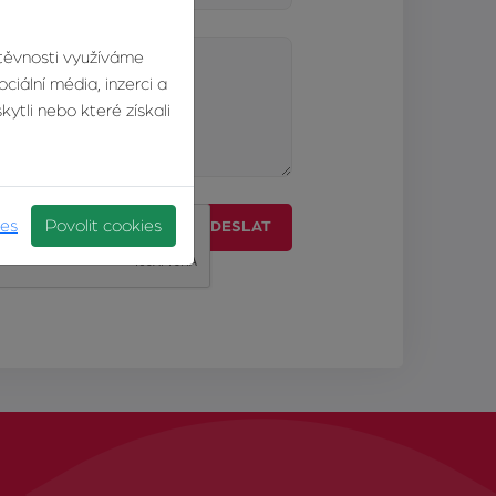
štěvnosti využíváme
ciální média, inzerci a
ytli nebo které získali
ies
Povolit cookies
ODESLAT