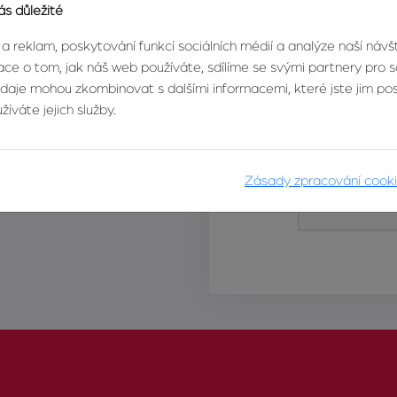
ás důležité
 a reklam, poskytování funkcí sociálních médií a analýze naší náv
ce o tom, jak náš web používáte, sdílíme se svými partnery pro so
údaje mohou zkombinovat s dalšími informacemi, které jste jim posk
íváte jejich služby.
Zásady zpracování cook