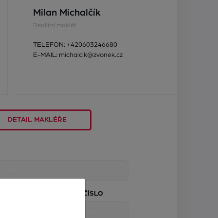
Milan Michalčík
Realitní makléř
TELEFON:
+420603246680
E-MAIL:
michalcik@zvonek.cz
DETAIL MAKLÉŘE
TELEFONNÍ ČÍSLO