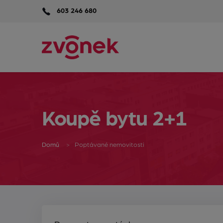
603 246 680
Koupě bytu 2+1
Domů
Poptávané nemovitosti