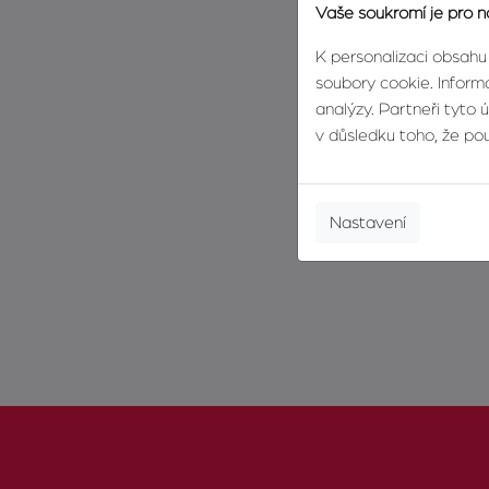
Vaše soukromí je pro n
K personalizaci obsahu
soubory cookie. Informa
analýzy. Partneři tyto 
v důsledku toho, že použ
Nastavení