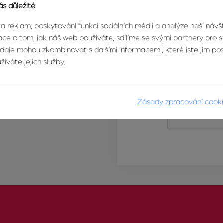
ás důležité
 a reklam, poskytování funkcí sociálních médií a analýze naší náv
ce o tom, jak náš web používáte, sdílíme se svými partnery pro so
údaje mohou zkombinovat s dalšími informacemi, které jste jim posk
íváte jejich služby.
Zásady zpracování cook