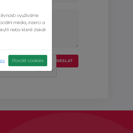
štěvnosti využíváme
ciální média, inzerci a
ytli nebo které získali
ies
Povolit cookies
ODESLAT