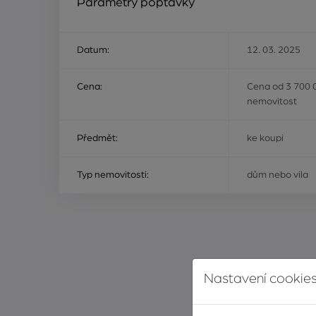
Parametry poptávky
Datum:
12. 03. 2025
Cena:
Cena od 3 700 
nemovitost
Předmět:
ke koupi
Typ nemovitosti:
dům nebo vila
Nastavení cookies