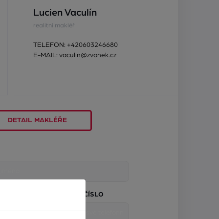
Lucien Vaculín
realitní makléř
TELEFON:
+420603246680
E-MAIL:
vaculin@zvonek.cz
DETAIL MAKLÉŘE
TELEFONNÍ ČÍSLO