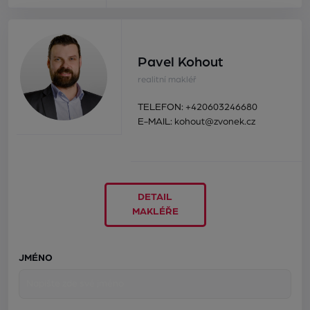
Pavel Kohout
realitní makléř
TELEFON:
+420603246680
E-MAIL:
kohout@zvonek.cz
DETAIL
MAKLÉŘE
JMÉNO