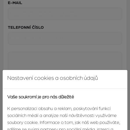
E-MAIL
TELEFONNÍ ČÍSLO
Nastavení cookies a osobních údajů
Vaše soukromí je pro nás důležité
K personalizaci obsahu a reklam, poskytování funkcí
sociálních médií a analýze naší návštěvnosti využíváme
soubory cookie. Informace o tom, jak náš web používáte,
ODESLAT
sdílíme se svými partnery pro sociální média, inzerci a