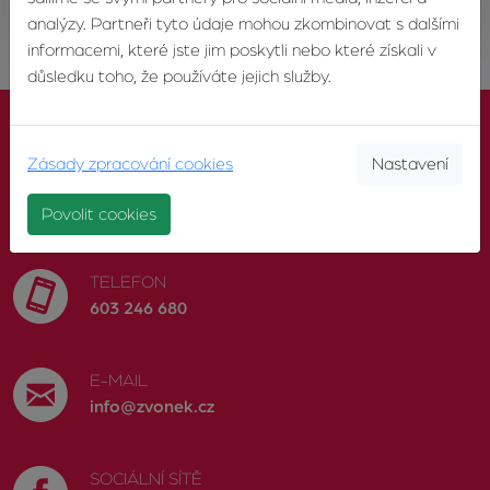
analýzy. Partneři tyto údaje mohou zkombinovat s dalšími
informacemi, které jste jim poskytli nebo které získali v
důsledku toho, že používáte jejich služby.
Zásady zpracování cookies
Nastavení
KONTAKTUJTE NÁS
Povolit cookies
TELEFON
603 246 680
E-MAIL
info@zvonek.cz
SOCIÁLNÍ SÍTĚ