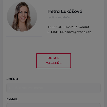
Petra Lukášová
realitní makléřka
TELEFON:
+420603246680
E-MAIL:
lukasova@zvonek.cz
DETAIL
MAKLÉŘE
JMÉNO
E-MAIL