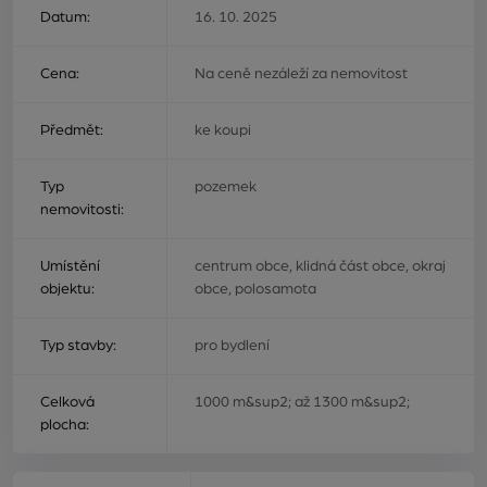
Datum:
16. 10. 2025
Cena:
Na ceně nezáleží za nemovitost
Předmět:
ke koupi
Typ
pozemek
nemovitosti:
Umístění
centrum obce, klidná část obce, okraj
objektu:
obce, polosamota
Typ stavby:
pro bydlení
Celková
1000 m&sup2; až 1300 m&sup2;
plocha: