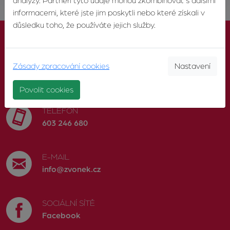
analýzy. Partneři tyto údaje mohou zkombinovat s dalšími
informacemi, které jste jim poskytli nebo které získali v
důsledku toho, že používáte jejich služby.
Zásady zpracování cookies
Nastavení
KONTAKTUJTE NÁS
Povolit cookies
TELEFON
603 246 680
E-MAIL
info@zvonek.cz
SOCIÁLNÍ SÍTĚ
Facebook