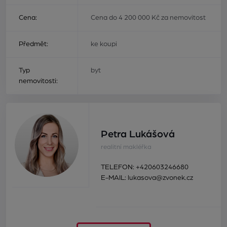
Cena:
Cena do 4 200 000 Kč za nemovitost
Předmět:
ke koupi
Typ
byt
nemovitosti:
Petra Lukášová
realitní makléřka
TELEFON:
+420603246680
E-MAIL:
lukasova@zvonek.cz